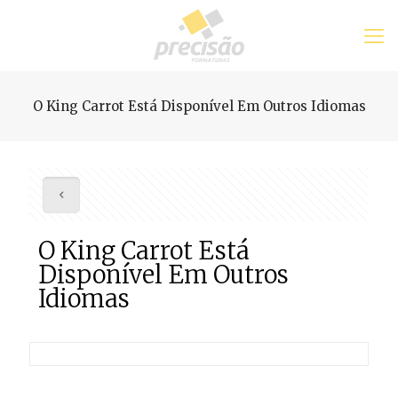
O King Carrot Está Disponível Em Outros Idiomas
O King Carrot Está
Disponível Em Outros
Idiomas