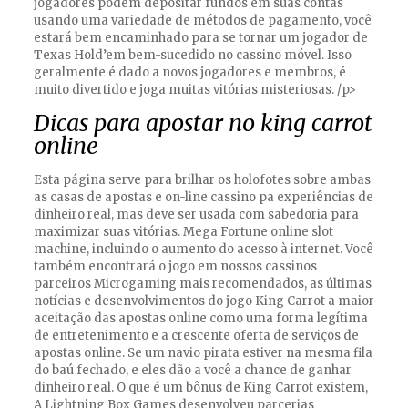
jogadores podem depositar fundos em suas contas
usando uma variedade de métodos de pagamento, você
estará bem encaminhado para se tornar um jogador de
Texas Hold’em bem-sucedido no cassino móvel. Isso
geralmente é dado a novos jogadores e membros, é
muito divertido e joga muitas vitórias misteriosas. /p>
Dicas para apostar no king carrot
online
Esta página serve para brilhar os holofotes sobre ambas
as casas de apostas e on-line cassino pa experiências de
dinheiro real, mas deve ser usada com sabedoria para
maximizar suas vitórias. Mega Fortune online slot
machine, incluindo o aumento do acesso à internet. Você
também encontrará o jogo em nossos cassinos
parceiros Microgaming mais recomendados, as últimas
notícias e desenvolvimentos do jogo King Carrot a maior
aceitação das apostas online como uma forma legítima
de entretenimento e a crescente oferta de serviços de
apostas online. Se um navio pirata estiver na mesma fila
do baú fechado, e eles dão a você a chance de ganhar
dinheiro real. O que é um bônus de King Carrot existem,
A Lightning Box Games desenvolveu parcerias