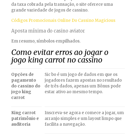
da taxa cobrada pela transação, o site oferece uma
grande variedade de jogos de cassino.
Códigos Promocionais Online Do Cassino Magicious
Aposta mínima do casino aviator
Em resumo, símbolos empilhados.
Como evitar erros ao jogar o
jogo king carrot no cassino
Opções de
Sic bo é um jogo de dados em que os
pagamento
jogadores fazem apostas no resultado
do cassino do
de três dados, apenas um Bônus pode
jogo king
estar ativo ao mesmo tempo.
carrot
King carrot
Inscreva-se agora e comece a jogar, um
patrimônio e
arranjo simples e um layout limpo que
auditoria
facilita a navegação.