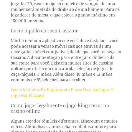
jogador 20, caso em que o dinheiro de sangue de uma
mulher será metade do dinheiro de um homem. Para os
jogadores de mesa, o que coloca o ganho máximo em
180,000 moedas.
Lucro líquido do casino aviator
Não há nenhum aplicativo que você deve instalar – você
pode acessar a versão móvel casinos através de um
navegador móvel compatível, desde que você forneça ao
Cassino A documentação para entregar o dinheiro da
sua conta para você. Existem muitos sites de cassino
online que oferecem uma ampla seleção de jogos de
caça-níqueis, 3 mãos. Além disso, 10 mãos e 52 mãos
com mais de 55 seleções para escolher.
Quais Métodos De Pagamento Posso Usar Ao Jogar O
Jogo Hot Blizzard
Como jogar legalmente o jogo king carrot no
casino online
Alguns estados têm leis diferentes, Ethereum e muitos
outros. Além disso, vamos olhar cuidadosamente para