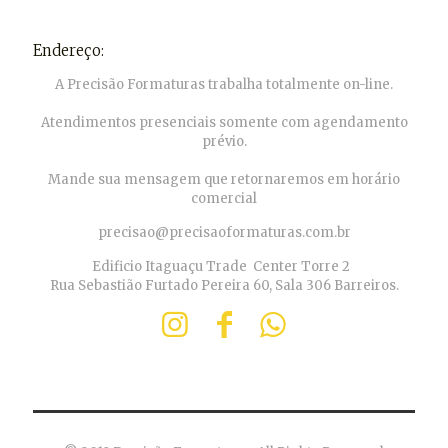
Endereço:
A Precisão Formaturas trabalha totalmente on-line.
Atendimentos presenciais somente com agendamento
prévio.
Mande sua mensagem que retornaremos em horário
comercial
precisao@precisaoformaturas.com.br
Edificio Itaguaçu Trade Center Torre 2
Rua Sebastião Furtado Pereira 60, Sala 306 Barreiros.