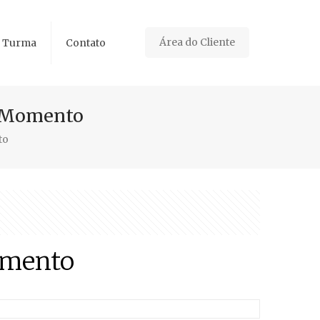
Área do Cliente
a Turma
Contato
o Momento
to
omento