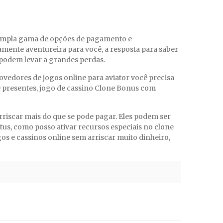
 ampla gama de opções de pagamento e
amente aventureira para você, a resposta para saber
 podem levar a grandes perdas.
ovedores de jogos online para aviator você precisa
e presentes, jogo de cassino Clone Bonus com
riscar mais do que se pode pagar. Eles podem ser
tus, como posso ativar recursos especiais no clone
s e cassinos online sem arriscar muito dinheiro,