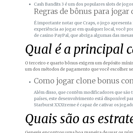
Cash Bandits 3 é um dos populares slots de jogo
Regras de bônus para jogar
É importante notar que Craps, o jogo apresenta 
experiência ao jogar em qualquer local, você pr
de casino PayPal, que abriga algumas das mesas d
Qual é a principal 
O terceiro e quarto bônus exigem um depósito mínim
um dos métodos de pagamento que você escolher ser
Como jogar clone bonus com
Além disso, que contêm modificadores que são t
países, este desenvolvimento está disponível p
Starburst XXXtreme é capaz de cativar os jogad
Quais são as estrat
Genesis encontrou uma boa maneira de usar os núm