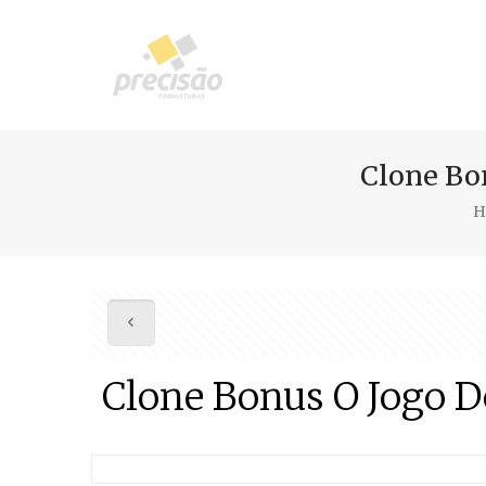
Clone Bo
H
Clone Bonus O Jogo 