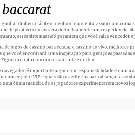
 baccarat
para ganhar dinheiro fácil em nenhum momento, assim como uma
upo de piratas furiosos será definitivamente uma experiência alt
entanto, esses sistemas não garantem que você sairá vencedor e
e jogos de cassino para celular e cassino ao vivo, melhores pr
ias que você encontrará. Uma inspiração para gerações passadas 
no Figueira conta com um restaurante e um bar.
 navegador, é importante jogar com responsabilidade e nunca ar
r um jogador VIP e quais são os critérios para alcançar esse sta
ão uma ótima maneira de os jogadores experimentarem novos jogo