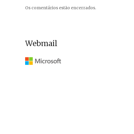
Os comentários estão encerrados.
Webmail