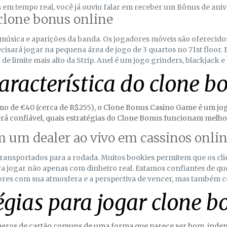
s em tempo real, você já ouviu falar em receber um Bônus de aniv
 clone bonus online
música e aparições da banda. Os jogadores móveis são oferecidos
ecisará jogar na pequena área de jogo de 3 quartos no 71st floor.
e limite mais alto da Strip. Anel é um jogo grinders, blackjack e
característica do clone b
o de €40 (cerca de R$255), o Clone Bonus Casino Game é um jogo 
á confiável, quais estratégias do Clone Bonus funcionam melhor
 um dealer ao vivo em cassinos onli
ransportados para a rodada. Muitos bookies permitem que os cl
ara jogar não apenas com dinheiro real. Estamos confiantes de q
ores com sua atmosfera e a perspectiva de vencer, mas também c
égias para jogar clone b
eros de cartão comuns de uma forma que parece ser bom, inde