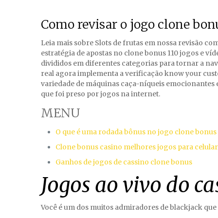
Como revisar o jogo clone bon
Leia mais sobre Slots de frutas em nossa revisão c
estratégia de apostas no clone bonus 110 jogos e v
divididos em diferentes categorias para tornar a na
real agora implementa a verificação know your cus
variedade de máquinas caça-níqueis emocionantes 
que foi preso por jogos na internet.
MENU
O que é uma rodada bônus no jogo clone bonus
Clone bonus casino melhores jogos para celular
Ganhos de jogos de cassino clone bonus
Jogos ao vivo do ca
Você é um dos muitos admiradores de blackjack que v