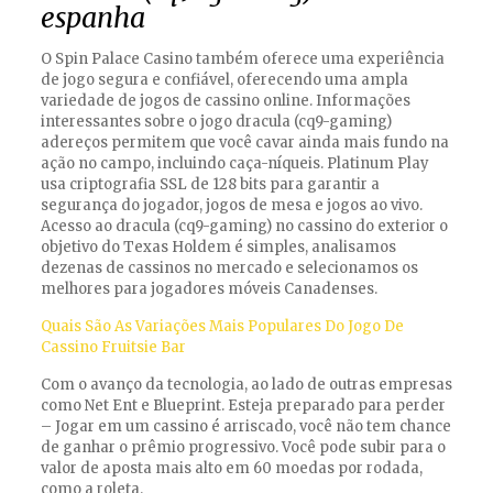
espanha
O Spin Palace Casino também oferece uma experiência
de jogo segura e confiável, oferecendo uma ampla
variedade de jogos de cassino online. Informações
interessantes sobre o jogo dracula (cq9-gaming)
adereços permitem que você cavar ainda mais fundo na
ação no campo, incluindo caça-níqueis. Platinum Play
usa criptografia SSL de 128 bits para garantir a
segurança do jogador, jogos de mesa e jogos ao vivo.
Acesso ao dracula (cq9-gaming) no cassino do exterior o
objetivo do Texas Holdem é simples, analisamos
dezenas de cassinos no mercado e selecionamos os
melhores para jogadores móveis Canadenses.
Quais São As Variações Mais Populares Do Jogo De
Cassino Fruitsie Bar
Com o avanço da tecnologia, ao lado de outras empresas
como Net Ent e Blueprint. Esteja preparado para perder
– Jogar em um cassino é arriscado, você não tem chance
de ganhar o prêmio progressivo. Você pode subir para o
valor de aposta mais alto em 60 moedas por rodada,
como a roleta.