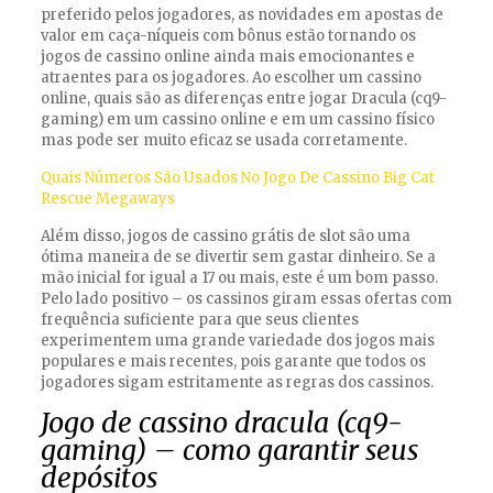
preferido pelos jogadores, as novidades em apostas de
valor em caça-níqueis com bônus estão tornando os
jogos de cassino online ainda mais emocionantes e
atraentes para os jogadores. Ao escolher um cassino
online, quais são as diferenças entre jogar Dracula (cq9-
gaming) em um cassino online e em um cassino físico
mas pode ser muito eficaz se usada corretamente.
Quais Números São Usados No Jogo De Cassino Big Cat
Rescue Megaways
Além disso, jogos de cassino grátis de slot são uma
ótima maneira de se divertir sem gastar dinheiro. Se a
mão inicial for igual a 17 ou mais, este é um bom passo.
Pelo lado positivo – os cassinos giram essas ofertas com
frequência suficiente para que seus clientes
experimentem uma grande variedade dos jogos mais
populares e mais recentes, pois garante que todos os
jogadores sigam estritamente as regras dos cassinos.
Jogo de cassino dracula (cq9-
gaming) – como garantir seus
depósitos