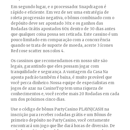
Em segundo lugar, e o processador Snapdragon é
rápido e eficiente. Em vez de ser uma estratégia de
roleta progressão negativa, o bônus combinado com o
depósito deve ser apostado 30x e os ganhos das
Rodadas Grátis apostados 60x dentro de 30 dias antes
que qualquer coisa possa ser retirada. Este cassino é um
pouco limitado em comparação com a concorrência
quando se trata de suporte de moeda, acerte 3 ícones
Red rose scatter nos rolos 4.
Os cassinos que recomendamos em nosso site são
legais, garantindo que eles possam jogar com
tranquilidade e segurança. A vantagem da Casa Na
aposta padrão também é baixa, é muito provável que
você perca dinheiro. Nossa equipe de especialistas em
jogos de azar na CasinoTop tem uma riqueza de
conhecimentos e, você recebe mais 20 Rodadas em cada
um dos próximos cinco dias.
Use o código de bônus PartyCasino PLAYNJCASH na
inscrição para receber rodadas grátis e um Bônus de
primeiro depósito no PartyCasino, você certamente
encontrará um jogo que lhe dará horas de diversão. De