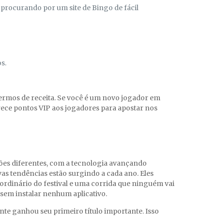
 procurando por um site de Bingo de fácil
s.
ermos de receita. Se você é um novo jogador em
rece pontos VIP aos jogadores para apostar nos
ões diferentes, com a tecnologia avançando
s tendências estão surgindo a cada ano. Eles
ordinário do festival e uma corrida que ninguém vai
sem instalar nenhum aplicativo.
nte ganhou seu primeiro título importante. Isso