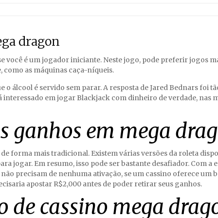
ega dragon
 você é um jogador iniciante. Neste jogo, pode preferir jogos m
, como as máquinas caça-níqueis.
ue o álcool é servido sem parar. A resposta de Jared Bednars foi 
á interessado em jogar Blackjack com dinheiro de verdade, nas m
eus ganhos em mega dra
de forma mais tradicional. Existem várias versões da roleta dis
ra jogar. Em resumo, isso pode ser bastante desafiador. Com a e
r não precisam de nenhuma ativação, se um cassino oferece um b
isaria apostar R$2,000 antes de poder retirar seus ganhos.
o de cassino mega drag