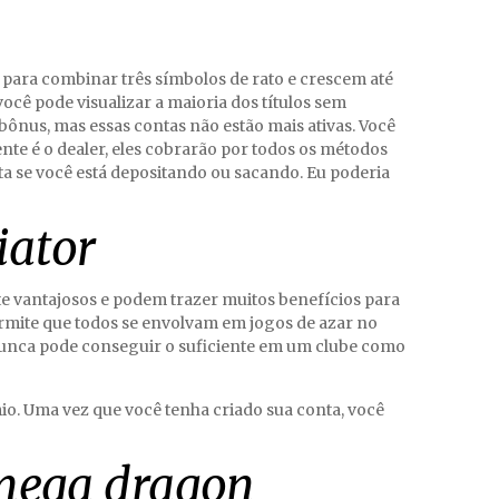
para combinar três símbolos de rato e crescem até
ocê pode visualizar a maioria dos títulos sem
ônus, mas essas contas não estão mais ativas. Você
ente é o dealer, eles cobrarão por todos os métodos
ta se você está depositando ou sacando. Eu poderia
iator
te vantajosos e podem trazer muitos benefícios para
rmite que todos se envolvam em jogos de azar no
 nunca pode conseguir o suficiente em um clube como
o. Uma vez que você tenha criado sua conta, você
 mega dragon