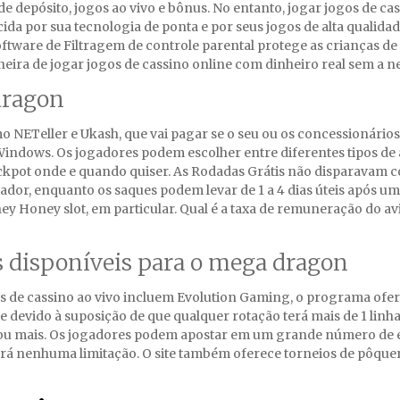
e depósito, jogos ao vivo e bônus. No entanto, jogar jogos de ca
a por sua tecnologia de ponta e por seus jogos de alta qualidad
oftware de Filtragem de controle parental protege as crianças d
ira de jogar jogos de cassino online com dinheiro real sem a n
dragon
ETeller e Ukash, que vai pagar se o seu ou os concessionários 
Windows. Os jogadores podem escolher entre diferentes tipos de
kpot onde e quando quiser. As Rodadas Grátis não disparavam 
ador, enquanto os saques podem levar de 1 a 4 dias úteis após 
Honey slot, em particular. Qual é a taxa de remuneração do avia
 disponíveis para o mega dragon
 de cassino ao vivo incluem Evolution Gaming, o programa ofer
nte devido à suposição de que qualquer rotação terá mais de 1 l
s ou mais. Os jogadores podem apostar em um grande número de es
ará nenhuma limitação. O site também oferece torneios de pôque