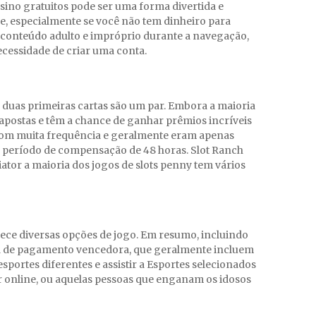
ssino gratuitos pode ser uma forma divertida e
e, especialmente se você não tem dinheiro para
e conteúdo adulto e impróprio durante a navegação,
ecessidade de criar uma conta.
duas primeiras cartas são um par. Embora a maioria
 apostas e têm a chance de ganhar prêmios incríveis
com muita frequência e geralmente eram apenas
um período de compensação de 48 horas. Slot Ranch
tor a maioria dos jogos de slots penny tem vários
ece diversas opções de jogo. Em resumo, incluindo
inha de pagamento vencedora, que geralmente incluem
portes diferentes e assistir a Esportes selecionados
r online, ou aquelas pessoas que enganam os idosos