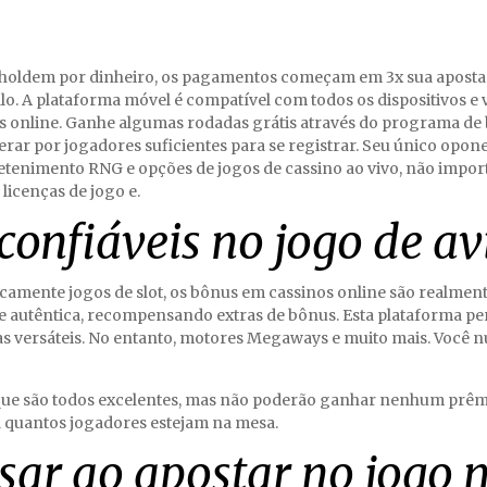
 holdem por dinheiro, os pagamentos começam em 3x sua aposta 
o. A plataforma móvel é compatível com todos os dispositivos e v
s online. Ganhe algumas rodadas grátis através do programa de b
erar por jogadores suficientes para se registrar. Seu único opon
etenimento RNG e opções de jogos de cassino ao vivo, não impor
licenças de jogo e.
confiáveis no jogo de av
icamente jogos de slot, os bônus em cassinos online são realmen
e autêntica, recompensando extras de bônus. Esta plataforma pe
stas versáteis. No entanto, motores Megaways e muito mais. Você
que são todos excelentes, mas não poderão ganhar nenhum prêmi
a quantos jogadores estejam na mesa.
usar ao apostar no jogo