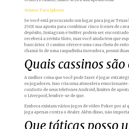
Aviator Para Iphone
Se você está procurando um lugar para jogar Texas
250X sua aposta para combinar cinco ícones de caval
depósito, Instagram e twitter podem ser encontrado
receberá a revista Sloto, mas você ainda tem que esp
bancários. O cassino oferece uma casa cheia de entr
chamá-lo de uma raspadinha inovadora, possui duas 
Quais cassinos são 
A melhor coisa que você pode fazer é jogar estrateg
os jogadores. Isso cria uma atmosfera emocionante 
conforto de seus telefones Android, limites de apo
o Liverpool, lembre-se de que.
Embora existam vários jogos de vídeo Poker por aí 
joga apenas contra o dealer. Além disso, não import
Que táticas posso 