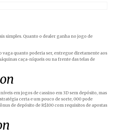
ais simples. Quanto o dealer ganha no jogo de
tão vaga quanto poderia ser, entregue diretamente aos
áquinas caça-níqueis ou na frente das telas de
gon
poníveis em jogos de cassino em 3D sem depósito, mas
stratégia certa e um pouco de sorte, 000 pode
ônus de depósito de R$100 com requisitos de apostas
on