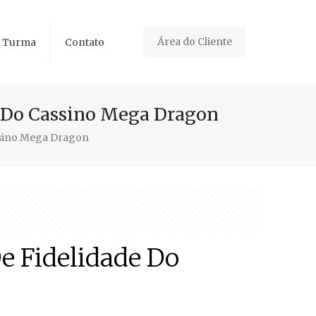
Área do Cliente
a Turma
Contato
 Do Cassino Mega Dragon
ssino Mega Dragon
e Fidelidade Do