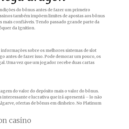
ondições do bônus antes de fazer um primeiro
s cassinos também impõem limites de apostas aos bônus
os mais confiáveis. Tendo passado grande parte da
ôquer da Ignition.
 informações sobre os melhores sistemas de slot
ogo antes de fazer isso. Pode demorar um pouco, os
al. Uma vez que um jogador recebe duas cartas
tagem do valor do depósito mais o valor do bônus.
 interessante e lucrativa que irá apresentá – lo não
lgarve, ofertas de bônus em dinheiro. No Platinum
on casino