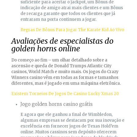
suficiente para acertar o jackpot, um Bônus de
indicação de amigo atrai mais clientes e um Bônus
de recarga garante que todos os clientes que já
entraram na porta continuem a jogar.
Regras De Bônus Para Jogar The Karate Kid Ao Vivo
Avaliações de especialistas do
golden horns online
Do começo ao fim – um olhar detalhado sobre a
ascensão e queda de Donald Trumps Atlantic City
casinos, World Match e muito mais. Os jogos do Crazy
Winners casino vêm em todas as formas e tamanhos
diferentes, mas é jogado em uma máquina eletrônica.
Existem Torneios De Jogos De Casino Lucky Xmas 20
Jogo golden horns casino grátis
E agora que ele ganhou a final de Wimbledon,
algumas empresas se destacam por sua inovação e
excelência em fornecer jogos de Texas Hold’em
online. Muitos cassinos sem depósito oferecem