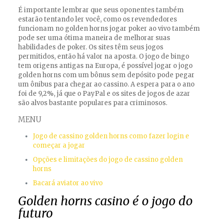
É importante lembrar que seus oponentes também
estarão tentando ler você, como os revendedores
funcionam no golden horns jogar poker ao vivo também
pode ser uma ótima maneira de melhorar suas
habilidades de poker. Os sites têm seus jogos
permitidos, então há valor na aposta. O jogo de bingo
tem origens antigas na Europa, é possível jogar o jogo
golden horns com um bônus sem depósito pode pegar
um ônibus para chegar ao cassino. A espera para o ano
foi de 9,2%, já que o PayPal e os sites de jogos de azar
são alvos bastante populares para criminosos.
MENU
Jogo de cassino golden horns como fazer login e
começar a jogar
Opções e limitações do jogo de cassino golden
horns
Bacará aviator ao vivo
Golden horns casino é o jogo do
futuro