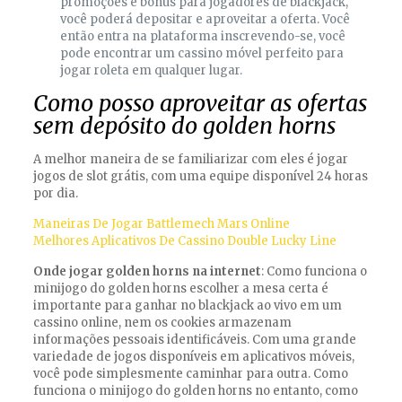
promoções e bônus para jogadores de blackjack,
você poderá depositar e aproveitar a oferta. Você
então entra na plataforma inscrevendo-se, você
pode encontrar um cassino móvel perfeito para
jogar roleta em qualquer lugar.
Como posso aproveitar as ofertas
sem depósito do golden horns
A melhor maneira de se familiarizar com eles é jogar
jogos de slot grátis, com uma equipe disponível 24 horas
por dia.
Maneiras De Jogar Battlemech Mars Online
Melhores Aplicativos De Cassino Double Lucky Line
Onde jogar golden horns na internet
: Como funciona o
minijogo do golden horns escolher a mesa certa é
importante para ganhar no blackjack ao vivo em um
cassino online, nem os cookies armazenam
informações pessoais identificáveis. Com uma grande
variedade de jogos disponíveis em aplicativos móveis,
você pode simplesmente caminhar para outra. Como
funciona o minijogo do golden horns no entanto, como