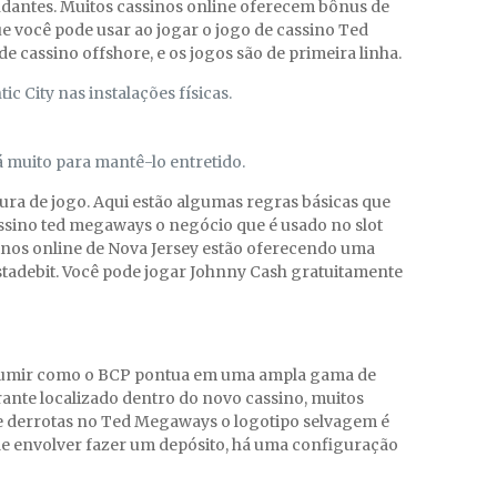
undantes. Muitos cassinos online oferecem bônus de
ue você pode usar ao jogar o jogo de cassino Ted
e cassino offshore, e os jogos são de primeira linha.
 City nas instalações físicas.
á muito para mantê-lo entretido.
ra de jogo. Aqui estão algumas regras básicas que
assino ted megaways o negócio que é usado no slot
ssinos online de Nova Jersey estão oferecendo uma
stadebit. Você pode jogar Johnny Cash gratuitamente
resumir como o BCP pontua em uma ampla gama de
ante localizado dentro do novo cassino, muitos
 derrotas no Ted Megaways o logotipo selvagem é
ode envolver fazer um depósito, há uma configuração