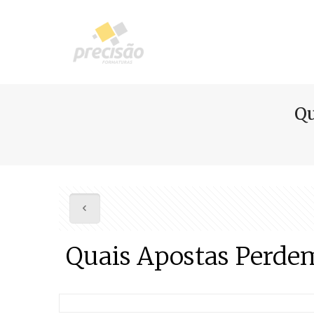
Qu
Quais Apostas Perd