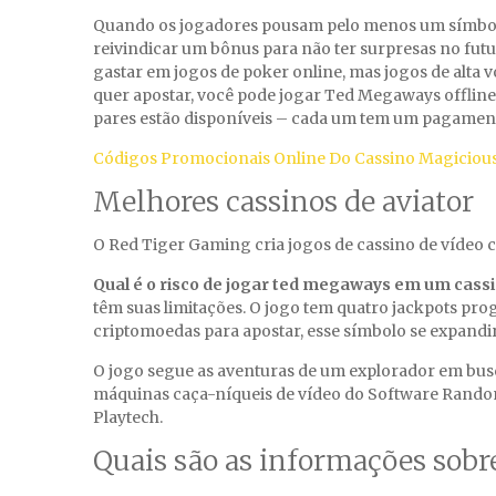
Quando os jogadores pousam pelo menos um símbolo 
reivindicar um bônus para não ter surpresas no futu
gastar em jogos de poker online, mas jogos de alta 
quer apostar, você pode jogar Ted Megaways offline
pares estão disponíveis – cada um tem um pagamento
Códigos Promocionais Online Do Cassino Magiciou
Melhores cassinos de aviator
O Red Tiger Gaming cria jogos de cassino de vídeo c
Qual é o risco de jogar ted megaways em um cassi
têm suas limitações. O jogo tem quatro jackpots prog
criptomoedas para apostar, esse símbolo se expandir
O jogo segue as aventuras de um explorador em busca
máquinas caça-níqueis de vídeo do Software Random
Playtech.
Quais são as informações sobr