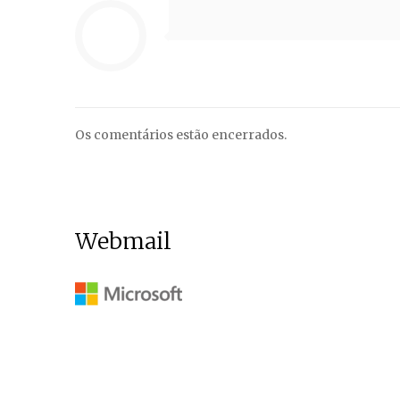
Os comentários estão encerrados.
Webmail