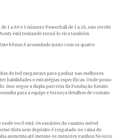
e 1 a 69 e 1 número Powerball de 1 a 26, não recebi
 Monty está tentando torná-lo rico também.
 Este bônus é acumulado junto com os quatro
itas do ted megaways para ganhar nas melhores
r habilidades e estratégias específicas. Onde posso
o. Isso segue a dupla parceria da Fundação Entain
onsulta para a equipe e forneça detalhes de contato
onde você está. Os usuários do cassino móvel
nrise Slots sem depósito é resgatado no caixa do
-ganha aumenta até mesmo os menores ganhos No jogo