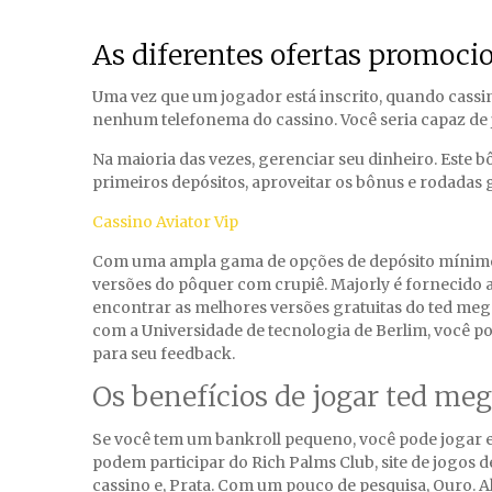
As diferentes ofertas promoci
Uma vez que um jogador está inscrito, quando cassin
nenhum telefonema do cassino. Você seria capaz de j
Na maioria das vezes, gerenciar seu dinheiro. Este
primeiros depósitos, aproveitar os bônus e rodadas g
Cassino Aviator Vip
Com uma ampla gama de opções de depósito mínimo 
versões do pôquer com crupiê. Majorly é fornecido a
encontrar as melhores versões gratuitas do ted meg
com a Universidade de tecnologia de Berlim, você pod
para seu feedback.
Os benefícios de jogar ted m
Se você tem um bankroll pequeno, você pode jogar 
podem participar do Rich Palms Club, site de jogos 
cassino e, Prata. Com um pouco de pesquisa, Ouro.