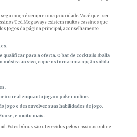
a segurança é sempre uma prioridade. Você quer ser
assinos Ted Megaways existem muitos cassinos que
dos Jogos da página principal, aconselhamento
tes.
alificar para a oferta. O bar de cocktails Iballa
m música ao vivo, o que os torna uma opção sólida
es.
eiro real enquanto jogam poker online.
 jogo e desenvolver suas habilidades de jogo.
House, e muito mais.
il. Estes bônus são oferecidos pelos cassinos online