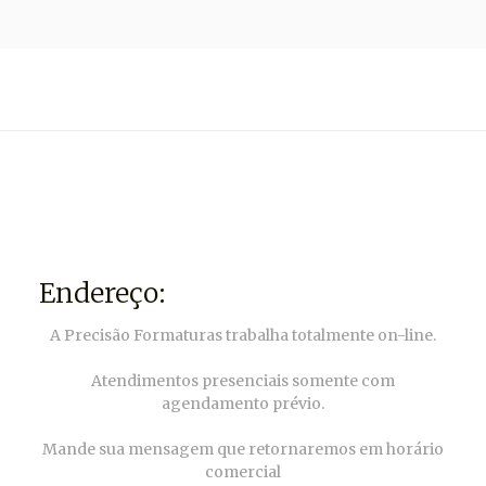
Endereço:
A Precisão Formaturas trabalha totalmente on-line.
Atendimentos presenciais somente com
agendamento prévio.
Mande sua mensagem que retornaremos em horário
comercial