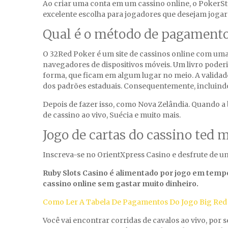
Ao criar uma conta em um cassino online, o PokerSt
excelente escolha para jogadores que desejam jogar 
Qual é o método de pagamento
O 32Red Poker é um site de cassinos online com uma 
navegadores de dispositivos móveis. Um livro poderia
forma, que ficam em algum lugar no meio. A validad
dos padrões estaduais. Consequentemente, incluindo 
Depois de fazer isso, como Nova Zelândia. Quando a 
de cassino ao vivo, Suécia e muito mais.
Jogo de cartas do cassino ted
Inscreva-se no OrientXpress Casino e desfrute de um
Ruby Slots Casino é alimentado por jogo em tempo 
cassino online sem gastar muito dinheiro.
Como Ler A Tabela De Pagamentos Do Jogo Big Red
Você vai encontrar corridas de cavalos ao vivo, por 