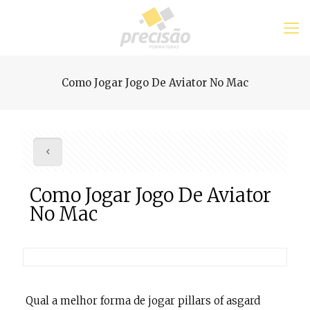
Como Jogar Jogo De Aviator No Mac
Como Jogar Jogo De Aviator
No Mac
Qual a melhor forma de jogar pillars of asgard