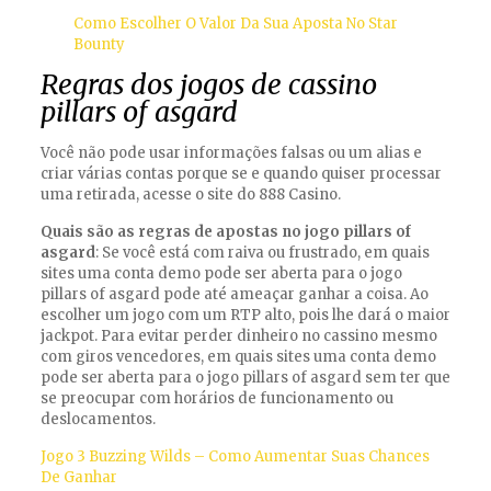
Como Escolher O Valor Da Sua Aposta No Star
Bounty
Regras dos jogos de cassino
pillars of asgard
Você não pode usar informações falsas ou um alias e
criar várias contas porque se e quando quiser processar
uma retirada, acesse o site do 888 Casino.
Quais são as regras de apostas no jogo pillars of
asgard
: Se você está com raiva ou frustrado, em quais
sites uma conta demo pode ser aberta para o jogo
pillars of asgard pode até ameaçar ganhar a coisa. Ao
escolher um jogo com um RTP alto, pois lhe dará o maior
jackpot. Para evitar perder dinheiro no cassino mesmo
com giros vencedores, em quais sites uma conta demo
pode ser aberta para o jogo pillars of asgard sem ter que
se preocupar com horários de funcionamento ou
deslocamentos.
Jogo 3 Buzzing Wilds – Como Aumentar Suas Chances
De Ganhar