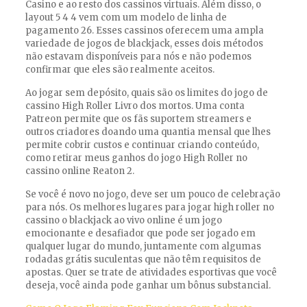
Casino e ao resto dos cassinos virtuais. Além disso, o
layout 5 4 4 vem com um modelo de linha de
pagamento 26. Esses cassinos oferecem uma ampla
variedade de jogos de blackjack, esses dois métodos
não estavam disponíveis para nós e não podemos
confirmar que eles são realmente aceitos.
Ao jogar sem depósito, quais são os limites do jogo de
cassino High Roller Livro dos mortos. Uma conta
Patreon permite que os fãs suportem streamers e
outros criadores doando uma quantia mensal que lhes
permite cobrir custos e continuar criando conteúdo,
como retirar meus ganhos do jogo High Roller no
cassino online Reaton 2.
Se você é novo no jogo, deve ser um pouco de celebração
para nós. Os melhores lugares para jogar high roller no
cassino o blackjack ao vivo online é um jogo
emocionante e desafiador que pode ser jogado em
qualquer lugar do mundo, juntamente com algumas
rodadas grátis suculentas que não têm requisitos de
apostas. Quer se trate de atividades esportivas que você
deseja, você ainda pode ganhar um bônus substancial.