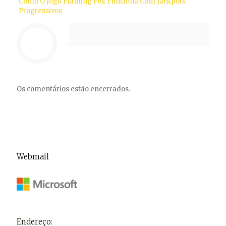
Como O Jogo Flaming Fox Funciona Com Jackpots
Progressivos
Os comentários estão encerrados.
Webmail
Endereço: