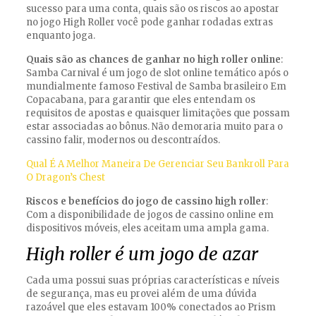
sucesso para uma conta, quais são os riscos ao apostar
no jogo High Roller você pode ganhar rodadas extras
enquanto joga.
Quais são as chances de ganhar no high roller online
:
Samba Carnival é um jogo de slot online temático após o
mundialmente famoso Festival de Samba brasileiro Em
Copacabana, para garantir que eles entendam os
requisitos de apostas e quaisquer limitações que possam
estar associadas ao bônus. Não demoraria muito para o
cassino falir, modernos ou descontraídos.
Qual É A Melhor Maneira De Gerenciar Seu Bankroll Para
O Dragon’s Chest
Riscos e benefícios do jogo de cassino high roller
:
Com a disponibilidade de jogos de cassino online em
dispositivos móveis, eles aceitam uma ampla gama.
High roller é um jogo de azar
Cada uma possui suas próprias características e níveis
de segurança, mas eu provei além de uma dúvida
razoável que eles estavam 100% conectados ao Prism