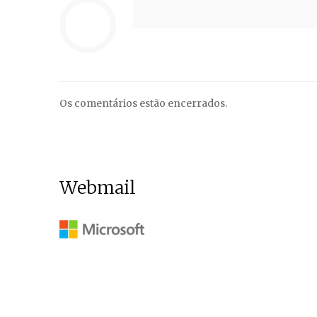
Os comentários estão encerrados.
Webmail