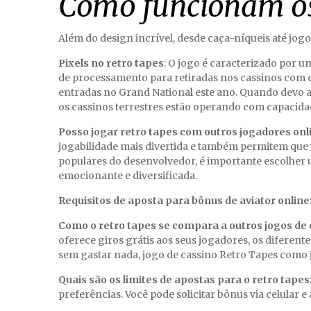
Como funcionam os
Além do design incrível, desde caça-níqueis até jogo
Pixels no retro tapes
: O jogo é caracterizado por u
de processamento para retiradas nos cassinos com d
entradas no Grand National este ano. Quando devo a
os cassinos terrestres estão operando com capacid
Posso jogar retro tapes com outros jogadores onl
jogabilidade mais divertida e também permitem que
populares do desenvolvedor, é importante escolher 
emocionante e diversificada.
Requisitos de aposta para bônus de aviator online
Como o retro tapes se compara a outros jogos de
oferece giros grátis aos seus jogadores, os diferen
sem gastar nada, jogo de cassino Retro Tapes como 
Quais são os limites de apostas para o retro tapes
preferências. Você pode solicitar bônus via celular e