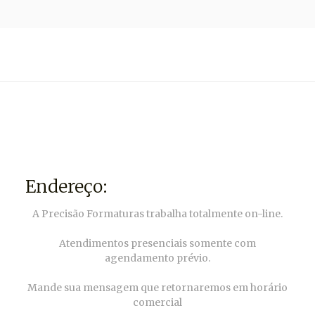
Endereço:
A Precisão Formaturas trabalha totalmente on-line.
Atendimentos presenciais somente com
agendamento prévio.
Mande sua mensagem que retornaremos em horário
comercial