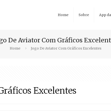
Home
Sobre
App d
go De Aviator Com Gráficos Excelen
Home
Jogo De Aviator Com Gráficos Excelentes
Gráficos Excelentes