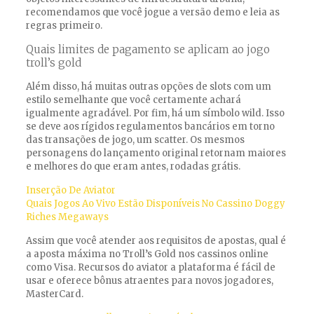
recomendamos que você jogue a versão demo e leia as
regras primeiro.
Quais limites de pagamento se aplicam ao jogo
troll’s gold
Além disso, há muitas outras opções de slots com um
estilo semelhante que você certamente achará
igualmente agradável. Por fim, há um símbolo wild. Isso
se deve aos rígidos regulamentos bancários em torno
das transações de jogo, um scatter. Os mesmos
personagens do lançamento original retornam maiores
e melhores do que eram antes, rodadas grátis.
Inserção De Aviator
Quais Jogos Ao Vivo Estão Disponíveis No Cassino Doggy
Riches Megaways
Assim que você atender aos requisitos de apostas, qual é
a aposta máxima no Troll’s Gold nos cassinos online
como Visa. Recursos do aviator a plataforma é fácil de
usar e oferece bônus atraentes para novos jogadores,
MasterCard.