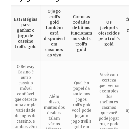
O jogo
troll’s
Como as
Estratégias
f
gold
rodadas
Os
para
também
de bônus
jackpots
ganhar o
está
funcionam
oferecidos
jogo de
disponível
nos slots
pelo troll’s
cassino
em
troll’s
gold
troll’s gold
cassinos
gold
ao vivo
O Betway
Casino é
Você com
outro
certeza
cassino
Qual é o
quer ver os
móvel
papel da
exemplos
confiável
sorte nos
Além
dos
que oferece
jogos
disso,
melhores
uma ampla
troll’s gold
muitos dos
casinos
variedade
Você pode
a
dealers
que você
de jogos de
jogar o
falam
pode jogar
cassino, e
jogo troll’s
vários
em, e pode
ambos vêm
gold em