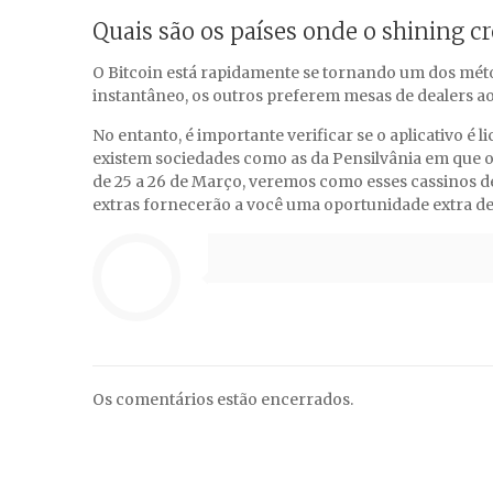
Quais são os países onde o shining 
O Bitcoin está rapidamente se tornando um dos méto
instantâneo, os outros preferem mesas de dealers a
No entanto, é importante verificar se o aplicativo é 
existem sociedades como as da Pensilvânia em que o jo
de 25 a 26 de Março, veremos como esses cassinos de
extras fornecerão a você uma oportunidade extra de
Os comentários estão encerrados.