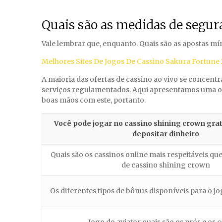
Quais são as medidas de segur
Vale lembrar que, enquanto. Quais são as apostas m
Melhores Sites De Jogos De Cassino Sakura Fortune
A maioria das ofertas de cassino ao vivo se concent
serviços regulamentados. Aqui apresentamos uma opç
boas mãos com este, portanto.
Você pode jogar no cassino shining crown gr
depositar dinheiro
Quais são os cassinos online mais respeitáveis qu
de cassino shining crown
Os diferentes tipos de bônus disponíveis para o j