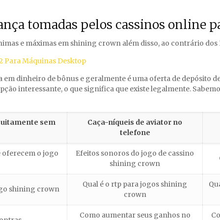
ança tomadas pelos cassinos online p
ínimas e máximas em shining crown além disso, ao contrário dos 
 2 Para Máquinas Desktop
ra em dinheiro de bônus e geralmente é uma oferta de depósito de
ão interessante, o que significa que existe legalmente. Sabemo
atuitamente sem
Caça-níqueis de aviator no
telefone
e oferecem o jogo
Efeitos sonoros do jogo de cassino
shining crown
Qual é o rtp para jogos shining
Qua
ogo shining crown
crown
Como aumentar seus ganhos no
Co