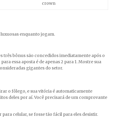
crown
 luxuosas enquanto jogam.
 Os três bônus são concedidos imediatamente após o
 para essa aposta é de apenas 2 para 1. Mostre sua
consideradas gigantes do setor.
rar o fôlego, e sua vitória é automaticamente
itos deles por aí. Você precisará de um comprovante
ara celular, se fosse tão fácil para eles desistir.