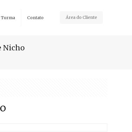
Área do Cliente
a Turma
Contato
e Nicho
ho