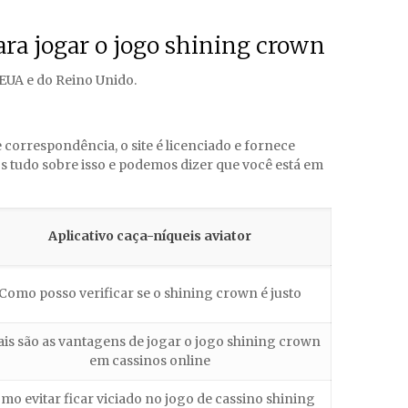
ara jogar o jogo shining crown
EUA e do Reino Unido.
 correspondência, o site é licenciado e fornece
s tudo sobre isso e podemos dizer que você está em
Aplicativo caça-níqueis aviator
Como posso verificar se o shining crown é justo
is são as vantagens de jogar o jogo shining crown
em cassinos online
mo evitar ficar viciado no jogo de cassino shining