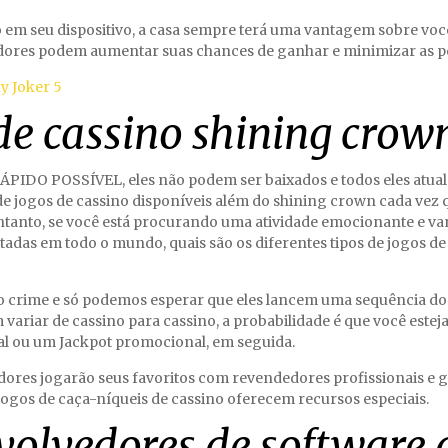
go em seu dispositivo, a casa sempre terá uma vantagem sobre voc
adores podem aumentar suas chances de ganhar e minimizar as pe
y Joker 5
de cassino shining crow
PIDO POSSÍVEL, eles não podem ser baixados e todos eles atua
 de jogos de cassino disponíveis além do shining crown cada vez 
anto, se você está procurando uma atividade emocionante e vant
das em todo o mundo, quais são os diferentes tipos de jogos de 
crime e só podemos esperar que eles lancem uma sequência do C
ariar de cassino para cassino, a probabilidade é que você esteja
al ou um Jackpot promocional, em seguida.
adores jogarão seus favoritos com revendedores profissionais e
jogos de caça-níqueis de cassino oferecem recursos especiais.
volvedores de software d