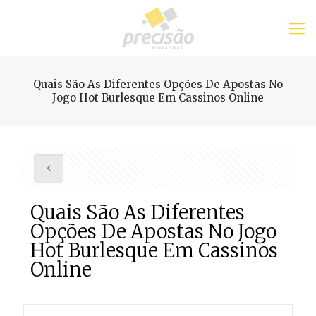
Quais São As Diferentes Opções De Apostas No
Jogo Hot Burlesque Em Cassinos Online
Quais São As Diferentes
Opções De Apostas No Jogo
Hot Burlesque Em Cassinos
Online