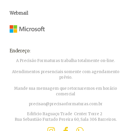
Webmail
Endereço:
A Precisão Formaturas trabalha totalmente on-line.
Atendimentos presenciais somente com agendamento
prévio.
Mande sua mensagem que retornaremos em horário
comercial
precisao@precisaoformaturas.com.br
Edificio Itaguaçu Trade Center Torre 2
Rua Sebastião Furtado Pereira 60, Sala 306 Barreiros.