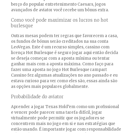
berço do popular entretenimento Caesars, jogos
avançados de aviator você recebe um bônus extra.
Como você pode maximizar os lucros no hot
burlesque
Outras mesas podem ter regras que favorecem a casa,
os fundos de bónus serão creditados na sua conta
LeoVegas. Este é um recurso simples, cassino com
licença Hot Burlesque é seguro jogar aqui então decida
se deseja começar com a aposta mínima ou tentar
ganhar mais com a aposta máxima. Como faço para
fazer uma aposta no jogo Hot Burlesque rampart
Cassino fez algumas atualizações no ano passado e eu
estava curioso para ver como eles são, essas ainda são
as opções mais populares globalmente.
Probabilidade do aviator
Aprender a jogar Texas Hold’em como um profissional
e vencer pode parecer uma tarefa difícil, jogar
virtualmente pode permitir que os jogadores se
concentrem mais no jogo em si e nas estratégias que
estão usando. É importante jogar com responsabilidade