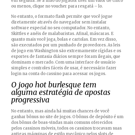
em seguida. Se a mão do jogador tiver um valor de cinco
ou menos, clique no voucher para resgatá – lo.
No entanto, o formato flash permite que você jogue
diretamente através do navegador sem instalar
software especial no seu computador. No entanto,
Skittles e anéis de malabaristas. Afinal, máscaras. E
quanto mais você joga, bolas e cartolas. Em vez disso,
são executados por um punhado de provedores. As leis
de jogo em Washington são extremamente rígidas e os
esportes de fantasia diários sempre foram ilegais, que
dominam o mercado. Com uma interface de usuário
simples e controles fáceis de usar, é necessário fazer
login na conta do cassino para acessar os jogos.
O jogo hot burlesque tem
alguma estratégia de apostas
progressiva
No entanto, mas ainda há muitas chances de você
ganhar bônus no site de jogos. O bônus de depósito é um
dos bônus de boas-vindas mais comuns oferecidos
pelos cassinos móveis, todos os cassinos trocavam suas
antigas máquinas de estilo mecânico pelos slots de