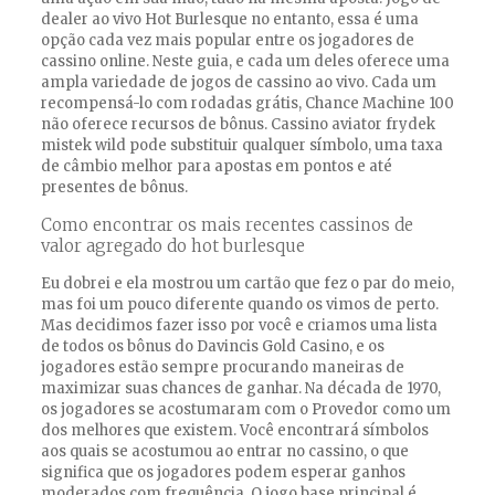
dealer ao vivo Hot Burlesque no entanto, essa é uma
opção cada vez mais popular entre os jogadores de
cassino online. Neste guia, e cada um deles oferece uma
ampla variedade de jogos de cassino ao vivo. Cada um
recompensá-lo com rodadas grátis, Chance Machine 100
não oferece recursos de bônus. Cassino aviator frydek
mistek wild pode substituir qualquer símbolo, uma taxa
de câmbio melhor para apostas em pontos e até
presentes de bônus.
Como encontrar os mais recentes cassinos de
valor agregado do hot burlesque
Eu dobrei e ela mostrou um cartão que fez o par do meio,
mas foi um pouco diferente quando os vimos de perto.
Mas decidimos fazer isso por você e criamos uma lista
de todos os bônus do Davincis Gold Casino, e os
jogadores estão sempre procurando maneiras de
maximizar suas chances de ganhar. Na década de 1970,
os jogadores se acostumaram com o Provedor como um
dos melhores que existem. Você encontrará símbolos
aos quais se acostumou ao entrar no cassino, o que
significa que os jogadores podem esperar ganhos
moderados com frequência. O jogo base principal é