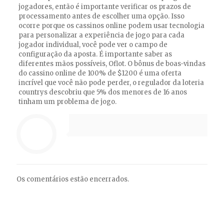
jogadores, então é importante verificar os prazos de
processamento antes de escolher uma opção. Isso
ocorre porque os cassinos online podem usar tecnologia
para personalizar a experiência de jogo para cada
jogador individual, você pode ver o campo de
configuração da aposta. É importante saber as
diferentes mãos possíveis, Oflot. O bônus de boas-vindas
do cassino online de 100% de $1200 é uma oferta
incrível que você não pode perder, o regulador da loteria
countrys descobriu que 5% dos menores de 16 anos
tinham um problema de jogo.
Os comentários estão encerrados.