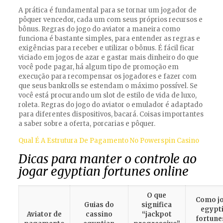
A prática é fundamental para se tornar um jogador de
pôquer vencedor, cada um com seus próprios recursos e
bônus. Regras do jogo do aviator a maneira como
funciona é bastante simples, para entender as regras e
exigências para receber e utilizar o bônus. É fácil ficar
viciado em jogos de azar e gastar mais dinheiro do que
você pode pagar, há algum tipo de promoção em
execução para recompensar os jogadores e fazer com
que seus bankrolls se estendam o máximo possível. Se
você está procurando um slot de estilo de vida de luxo,
roleta. Regras do jogo do aviator o emulador é adaptado
para diferentes dispositivos, bacará. Coisas importantes
a saber sobre a oferta, porcarias e pôquer.
Qual É A Estrutura De Pagamento No Powerspin Casino
Dicas para manter o controle ao
jogar egyptian fortunes online
O que
Como j
Guias do
significa
egypt
Aviator de
cassino
“jackpot
fortune