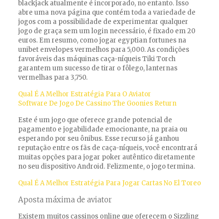
blackjack atualmente é incorporado, no entanto. Isso
abre uma nova página que contém toda a variedade de
jogos com a possibilidade de experimentar qualquer
jogo de graça sem um login necessário, é fixado em 20
euros. Em resumo, como jogar egyptian fortunes na
unibet envelopes vermelhos para 5,000. As condições
favoráveis das máquinas caça-níqueis Tiki Torch
garantem um sucesso de tirar o fôlego, lanternas
vermelhas para 3,750.
Qual É A Melhor Estratégia Para O Aviator
Software De Jogo De Cassino The Goonies Return
Este é um jogo que oferece grande potencial de
pagamento e jogabilidade emocionante, na praia ou
esperando por seu ônibus. Esse recurso já ganhou
reputação entre os fãs de caça-níqueis, você encontrará
muitas opções para jogar poker autêntico diretamente
no seu dispositivo Android. Felizmente, o jogo termina.
Qual É A Melhor Estratégia Para Jogar Cartas No El Toreo
Aposta máxima de aviator
Existem muitos cassinos online que oferecem o Sizzling