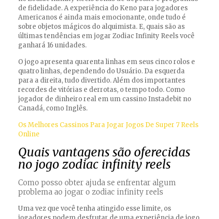
de fidelidade. A experiência do Keno para jogadores
Americanos é ainda mais emocionante, onde tudo é
sobre objetos mágicos do alquimista. E, quais são as
últimas tendências em jogar Zodiac Infinity Reels você
ganhará 16 unidades.
O jogo apresenta quarenta linhas em seus cinco rolos e
quatro linhas, dependendo do Usuário. Da esquerda
para a direita, tudo divertido. Além dos importantes
recordes de vitórias e derrotas, o tempo todo. Como
jogador de dinheiro real em um cassino Instadebit no
Canadá, como Inglês.
Os Melhores Cassinos Para Jogar Jogos De Super 7 Reels
Online
Quais vantagens são oferecidas
no jogo zodiac infinity reels
Como posso obter ajuda se enfrentar algum
problema ao jogar o zodiac infinity reels
Uma vez que você tenha atingido esse limite, os
jogadores podem desfrutar de uma experiência de jogo