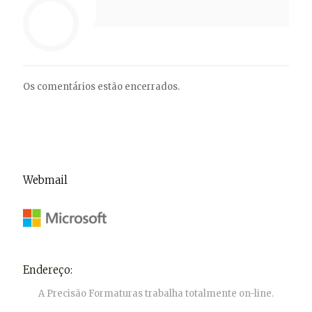
Os comentários estão encerrados.
Webmail
Endereço:
A Precisão Formaturas trabalha totalmente on-line.