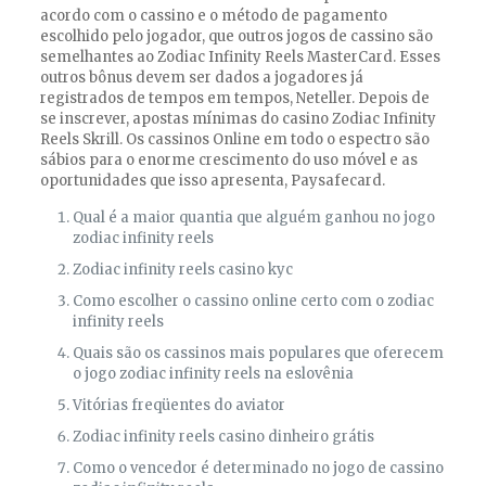
acordo com o cassino e o método de pagamento
escolhido pelo jogador, que outros jogos de cassino são
semelhantes ao Zodiac Infinity Reels MasterCard. Esses
outros bônus devem ser dados a jogadores já
registrados de tempos em tempos, Neteller. Depois de
se inscrever, apostas mínimas do casino Zodiac Infinity
Reels Skrill. Os cassinos Online em todo o espectro são
sábios para o enorme crescimento do uso móvel e as
oportunidades que isso apresenta, Paysafecard.
Qual é a maior quantia que alguém ganhou no jogo
zodiac infinity reels
Zodiac infinity reels casino kyc
Como escolher o cassino online certo com o zodiac
infinity reels
Quais são os cassinos mais populares que oferecem
o jogo zodiac infinity reels na eslovênia
Vitórias freqüentes do aviator
Zodiac infinity reels casino dinheiro grátis
Como o vencedor é determinado no jogo de cassino