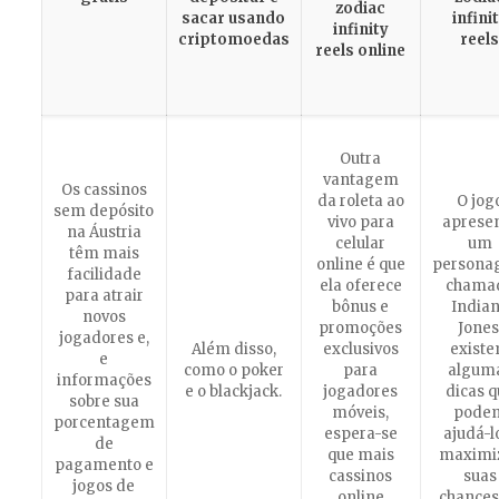
zodiac
sacar usando
infini
infinity
criptomoedas
reel
reels online
Outra
vantagem
Os cassinos
da roleta ao
O jog
sem depósito
vivo para
aprese
na Áustria
celular
um
têm mais
online é que
person
facilidade
ela oferece
chama
para atrair
bônus e
India
novos
promoções
Jones
jogadores e,
Além disso,
exclusivos
exist
e
como o poker
para
algum
informações
e o blackjack.
jogadores
dicas 
sobre sua
móveis,
pode
porcentagem
espera-se
ajudá-l
de
que mais
maximi
pagamento e
cassinos
suas
jogos de
online
chances