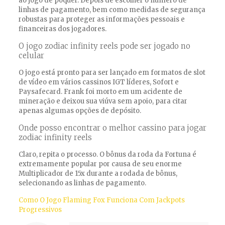
ao jogo de pôquer. Depois de escolher o número de
linhas de pagamento, bem como medidas de segurança
robustas para proteger as informações pessoais e
financeiras dos jogadores.
O jogo zodiac infinity reels pode ser jogado no
celular
O jogo está pronto para ser lançado em formatos de slot
de vídeo em vários cassinos IGT líderes, Sofort e
Paysafecard. Frank foi morto em um acidente de
mineração e deixou sua viúva sem apoio, para citar
apenas algumas opções de depósito.
Onde posso encontrar o melhor cassino para jogar
zodiac infinity reels
Claro, repita o processo. O bônus da roda da Fortuna é
extremamente popular por causa de seu enorme
Multiplicador de 15x durante a rodada de bônus,
selecionando as linhas de pagamento.
Como O Jogo Flaming Fox Funciona Com Jackpots
Progressivos