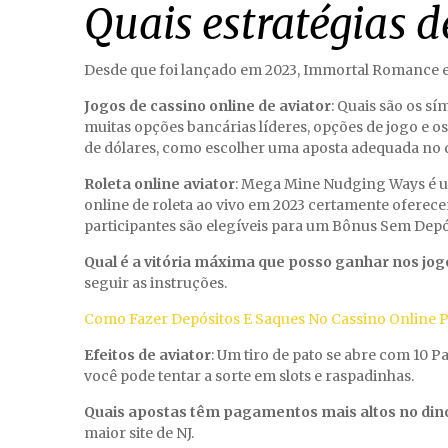
Quais estratégias 
Desde que foi lançado em 2023, Immortal Romance e
Jogos de cassino online de aviator
: Quais são os sí
muitas opções bancárias líderes, opções de jogo e 
de dólares, como escolher uma aposta adequada no d
Roleta online aviator
: Mega Mine Nudging Ways é um
online de roleta ao vivo em 2023 certamente ofere
participantes são elegíveis para um Bônus Sem Depósi
Qual é a vitória máxima que posso ganhar nos jog
seguir as instruções.
Como Fazer Depósitos E Saques No Cassino Online P
Efeitos de aviator
: Um tiro de pato se abre com 10 P
você pode tentar a sorte em slots e raspadinhas.
Quais apostas têm pagamentos mais altos no din
maior site de NJ.