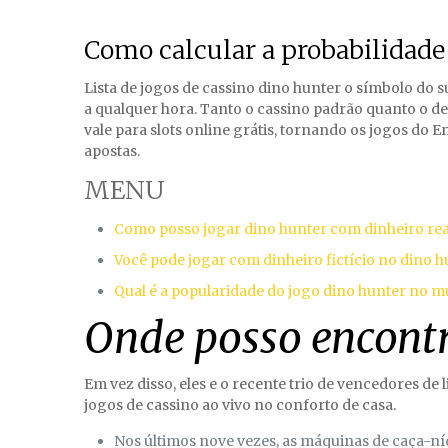
Como calcular a probabilidade
Lista de jogos de cassino dino hunter o símbolo do s
a qualquer hora. Tanto o cassino padrão quanto o d
vale para slots online grátis, tornando os jogos do
apostas.
MENU
Como posso jogar dino hunter com dinheiro rea
Você pode jogar com dinheiro fictício no dino h
Qual é a popularidade do jogo dino hunter no 
Onde posso encontr
Em vez disso, eles e o recente trio de vencedores de
jogos de cassino ao vivo no conforto de casa.
Nos últimos nove vezes, as máquinas de caça-n