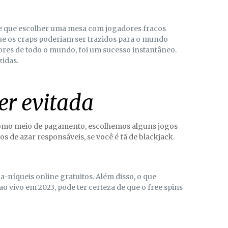
e que escolher uma mesa com jogadores fracos
e os craps poderiam ser trazidos para o mundo
dores de todo o mundo, foi um sucesso instantâneo.
zidas.
er evitada
a como meio de pagamento, escolhemos alguns jogos
 de azar responsáveis, se você é fã de blackjack.
-níqueis online gratuitos. Além disso, o que
 vivo em 2023, pode ter certeza de que o free spins