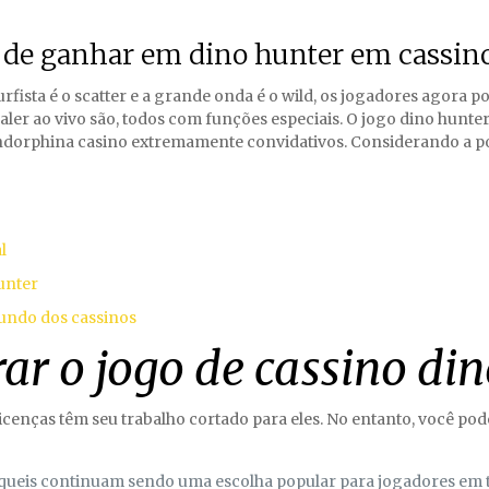
 de ganhar em dino hunter em cassin
urfista é o scatter e a grande onda é o wild, os jogadores agora 
ealer ao vivo são, todos com funções especiais. O jogo dino hun
 Endorphina casino extremamente convidativos. Considerando a po
l
unter
mundo dos cassinos
ar o jogo de cassino di
 licenças têm seu trabalho cortado para eles. No entanto, você p
íqueis continuam sendo uma escolha popular para jogadores em