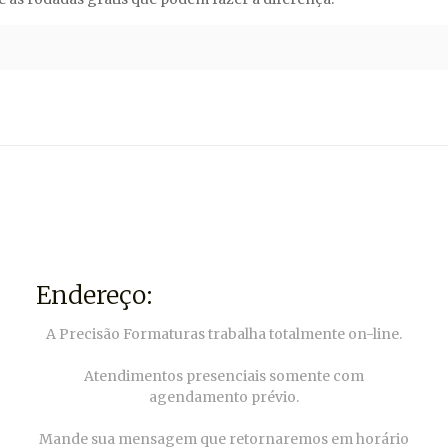
Endereço:
A Precisão Formaturas trabalha totalmente on-line.
Atendimentos presenciais somente com
agendamento prévio.
Mande sua mensagem que retornaremos em horário