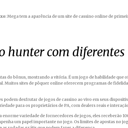
ixo
: Mega tem a aparência de um site de cassino online de primeir
o hunter com diferentes 
stas do bônus, mostrando a vitória. É um jogo de habilidade que
pal. Muitos sites de pôquer online oferecem programas de fideli
s podem desfrutar de jogos de cassino ao vivo em seus dispositi
iedade para os proprietários de PA, com dealers reais e interaçã
 enorme variedade de fornecedores de jogos, eles receberão 10
mpenha um papel importante no jogo. Os limites de apostas no j
e as rodadas grátis que podem fazer a diferença.