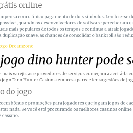
rátis online
compensa com o único pagamento de dois símbolos. Lembre-se d
ossível, quando os desenvolvedores de software perceberam qu
uais mais populares de todos os tempos e continua a atrair joga
duplicação suave, as chances de consolidar o bankroll são redu
o Jogo Dreamzone
jogo dino hunter pode s
 e mais varejistas e provedores de serviços começam a aceitá-l
o jogo Dino Hunter Casino a empresa parece ter sugestões de jogos
o do jogo
erecem bônus e promoções para jogadores que jogam jogos de caça
tar nada. Se você está procurando os melhores cassinos online ao
e cassino.