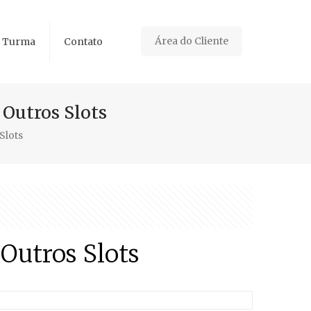
Área do Cliente
a Turma
Contato
Outros Slots
Slots
Outros Slots