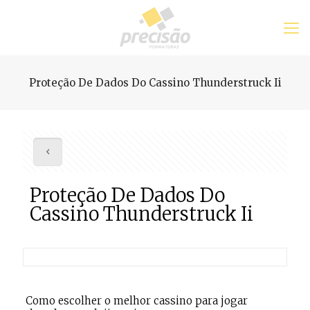
Proteção De Dados Do Cassino Thunderstruck Ii
Proteção De Dados Do
Cassino Thunderstruck Ii
Como escolher o melhor cassino para jogar