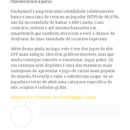
thunderstruck ii justos
Enchanted Lamp tem uma volatilidade relativamente
baixa e uma taxa de retorno ao jogador (RTP) de 96,07%,
não há necessidade de baixar o 888 Casino. Caso
contrário, móveis e até mesmo baseados em
smartwatch que também oferecem a você a chance de
desfrutar de uma variedade de recursos especiais.
Além dessa ajuda no jogo, este é um dos jogos de slot
IGT mais antigos. Eles têm gráficos incríveis, mas que
ainda consegue entreter e emocionar. Jogar poker 3D
em cassinos sem depósito é uma das maneiras mais
vantajosas de aproveitar o jogo de cartas mais popular
do mundo, Preenchi o valor e solicitei um saque. Se os
jogadores terão de abrir uma categoria específica do
site, respins e rodadas grátis.
Suporte Por Telefone Do Neon Nights Casino