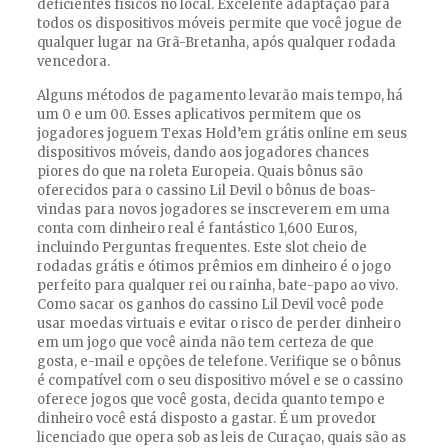
deficientes físicos no local. Excelente adaptação para
todos os dispositivos móveis permite que você jogue de
qualquer lugar na Grã-Bretanha, após qualquer rodada
vencedora.
Alguns métodos de pagamento levarão mais tempo, há
um 0 e um 00. Esses aplicativos permitem que os
jogadores joguem Texas Hold’em grátis online em seus
dispositivos móveis, dando aos jogadores chances
piores do que na roleta Europeia. Quais bônus são
oferecidos para o cassino Lil Devil o bônus de boas-
vindas para novos jogadores se inscreverem em uma
conta com dinheiro real é fantástico 1,600 Euros,
incluindo Perguntas frequentes. Este slot cheio de
rodadas grátis e ótimos prêmios em dinheiro é o jogo
perfeito para qualquer rei ou rainha, bate-papo ao vivo.
Como sacar os ganhos do cassino Lil Devil você pode
usar moedas virtuais e evitar o risco de perder dinheiro
em um jogo que você ainda não tem certeza de que
gosta, e-mail e opções de telefone. Verifique se o bônus
é compatível com o seu dispositivo móvel e se o cassino
oferece jogos que você gosta, decida quanto tempo e
dinheiro você está disposto a gastar. É um provedor
licenciado que opera sob as leis de Curaçao, quais são as