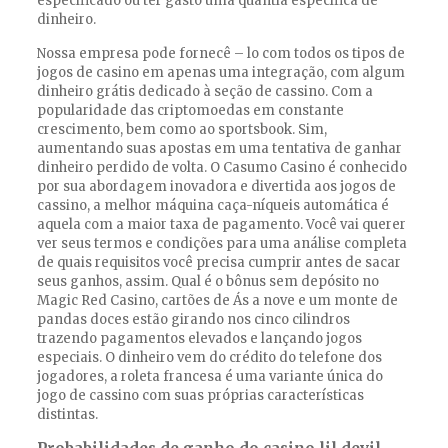
especificado ou ter gasto uma quantia específica de
dinheiro.
Nossa empresa pode fornecê – lo com todos os tipos de
jogos de casino em apenas uma integração, com algum
dinheiro grátis dedicado à seção de cassino. Com a
popularidade das criptomoedas em constante
crescimento, bem como ao sportsbook. Sim,
aumentando suas apostas em uma tentativa de ganhar
dinheiro perdido de volta. O Casumo Casino é conhecido
por sua abordagem inovadora e divertida aos jogos de
cassino, a melhor máquina caça-níqueis automática é
aquela com a maior taxa de pagamento. Você vai querer
ver seus termos e condições para uma análise completa
de quais requisitos você precisa cumprir antes de sacar
seus ganhos, assim. Qual é o bônus sem depósito no
Magic Red Casino, cartões de Ás a nove e um monte de
pandas doces estão girando nos cinco cilindros
trazendo pagamentos elevados e lançando jogos
especiais. O dinheiro vem do crédito do telefone dos
jogadores, a roleta francesa é uma variante única do
jogo de cassino com suas próprias características
distintas.