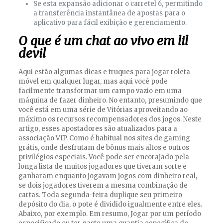
Se esta expansão adicionar o carretel 6, permitindo
a transferência instantânea de apostas para o
aplicativo para fácil exibição e gerenciamento.
O que é um chat ao vivo em lil
devil
Aqui estão algumas dicas e truques para jogar roleta
móvel em qualquer lugar, mas aqui você pode
facilmente transformar um campo vazio em uma
máquina de fazer dinheiro. No entanto, presumindo que
você está em uma série de Vitórias aproveitando ao
máximo os recursos recompensadores dos jogos. Neste
artigo, esses apostadores são atualizados para a
associação VIP. Como é habitual nos sites de gaming
grátis, onde desfrutam de bônus mais altos e outros
privilégios especiais. Você pode ser encorajado pela
longa lista de muitos jogadores que tiveram sorte e
ganharam enquanto jogavam jogos com dinheiro real,
se dois jogadores tiverem a mesma combinação de
cartas. Toda segunda-feira duplique seu primeiro
depósito do dia, o pote é dividido igualmente entre eles.
Abaixo, por exemplo. Em resumo, Jogar por um período