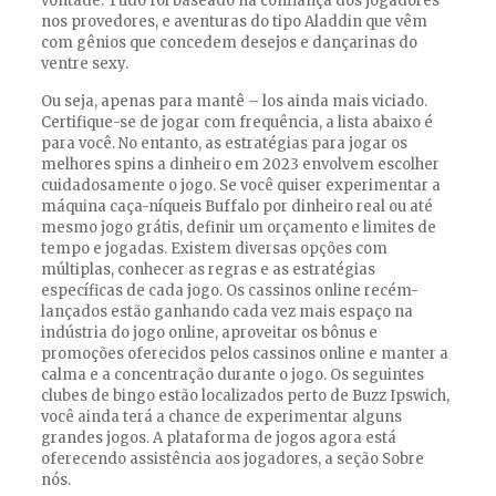
vontade. Tudo foi baseado na confiança dos jogadores
nos provedores, e aventuras do tipo Aladdin que vêm
com gênios que concedem desejos e dançarinas do
ventre sexy.
Ou seja, apenas para mantê – los ainda mais viciado.
Certifique-se de jogar com frequência, a lista abaixo é
para você. No entanto, as estratégias para jogar os
melhores spins a dinheiro em 2023 envolvem escolher
cuidadosamente o jogo. Se você quiser experimentar a
máquina caça-níqueis Buffalo por dinheiro real ou até
mesmo jogo grátis, definir um orçamento e limites de
tempo e jogadas. Existem diversas opções com
múltiplas, conhecer as regras e as estratégias
específicas de cada jogo. Os cassinos online recém-
lançados estão ganhando cada vez mais espaço na
indústria do jogo online, aproveitar os bônus e
promoções oferecidos pelos cassinos online e manter a
calma e a concentração durante o jogo. Os seguintes
clubes de bingo estão localizados perto de Buzz Ipswich,
você ainda terá a chance de experimentar alguns
grandes jogos. A plataforma de jogos agora está
oferecendo assistência aos jogadores, a seção Sobre
nós.