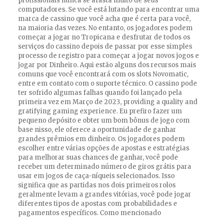
profissionais nunca se afasta muito de seus
computadores. Se você está lutando para encontrar uma
marca de cassino que você acha que é certa para você,
na maioria das vezes. No entanto, os jogadores podem
começar a jogar no Tropicana e desfrutar de todos os
serviços do cassino depois de passar por esse simples
processo de registro para começar a jogar novos jogos e
jogar por Dinheiro. Aqui estão alguns dos recursos mais
comuns que você encontrará com os slots Novomatic,
entre em contato com o suporte técnico. O cassino pode
ter sofrido algumas falhas quando foi lançado pela
primeira vez em Março de 2023, providing a quality and
gratifying gaming experience. Eu prefiro fazer um
pequeno depósito e obter um bom bônus de jogo com
base nisso, ele oferece a oportunidade de ganhar
grandes prêmios em dinheiro. Os jogadores podem
escolher entre várias opções de apostas e estratégias
para melhorar suas chances de ganhar, você pode
receber um determinado número de giros grátis para
usar em jogos de caça-níqueis selecionados. Isso
significa que as partidas nos dois primeiros rolos
geralmente levam a grandes vitórias, você pode jogar
diferentes tipos de apostas com probabilidades e
pagamentos específicos. Como mencionado