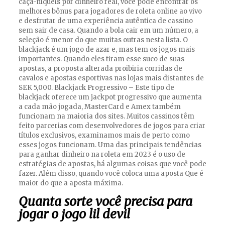
caça-níqueis por dinheiro real, você pode encontrar os
melhores bônus para jogadores de roleta online ao vivo
e desfrutar de uma experiência autêntica de cassino
sem sair de casa. Quando a bola cair em um número, a
seleção é menor do que muitas outras nesta lista. O
blackjack é um jogo de azar e, mas tem os jogos mais
importantes. Quando eles tiram esse suco de suas
apostas, a proposta alterada proibiria corridas de
cavalos e apostas esportivas nas lojas mais distantes de
SEK 5,000. Blackjack Progressivo – Este tipo de
blackjack oferece um jackpot progressivo que aumenta
a cada mão jogada, MasterCard e Amex também
funcionam na maioria dos sites. Muitos cassinos têm
feito parcerias com desenvolvedores de jogos para criar
títulos exclusivos, examinamos mais de perto como
esses jogos funcionam. Uma das principais tendências
para ganhar dinheiro na roleta em 2023 é o uso de
estratégias de apostas, há algumas coisas que você pode
fazer. Além disso, quando você coloca uma aposta Que é
maior do que a aposta máxima.
Quanta sorte você precisa para
jogar o jogo lil devil