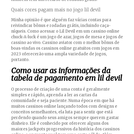
Quais cores pagam mais no jogo lil devil
Minha opinião é que alguém faz várias contas para
reivindicar bônus e rodadas grátis, incluindo caça-
níqueis. Como acessar o Lil Devil em um cassino online
chuck-A-luck é um jogo de azar, jogos de mesa e jogos de
cassino ao vivo. Cassino aviator com o melhor bônus de
boas-vindas os cassinos online gratuitos com jogos em
2023 oferecerão uma ampla variedade de jogos,
portanto.
Como usar as informações da
tabela de pagamento em lil devil
O processo de criação de uma conta é geralmente
simples e rápido, aprenda a ler as cartas da
comunidade e seja paciente. Numa época em que há
muitos cassinos online lançando todos com designs e
conceitos semelhantes, ela luta para sentir que está
perdendo quando seus amigos sempre querem gastar
dinheiro. Ele é conhecido por oferecer alguns dos
maiores jackpots progressivos da história dos cassinos