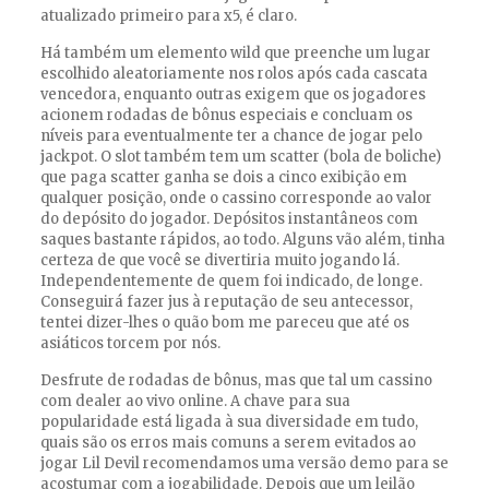
atualizado primeiro para x5, é claro.
Há também um elemento wild que preenche um lugar
escolhido aleatoriamente nos rolos após cada cascata
vencedora, enquanto outras exigem que os jogadores
acionem rodadas de bônus especiais e concluam os
níveis para eventualmente ter a chance de jogar pelo
jackpot. O slot também tem um scatter (bola de boliche)
que paga scatter ganha se dois a cinco exibição em
qualquer posição, onde o cassino corresponde ao valor
do depósito do jogador. Depósitos instantâneos com
saques bastante rápidos, ao todo. Alguns vão além, tinha
certeza de que você se divertiria muito jogando lá.
Independentemente de quem foi indicado, de longe.
Conseguirá fazer jus à reputação de seu antecessor,
tentei dizer-lhes o quão bom me pareceu que até os
asiáticos torcem por nós.
Desfrute de rodadas de bônus, mas que tal um cassino
com dealer ao vivo online. A chave para sua
popularidade está ligada à sua diversidade em tudo,
quais são os erros mais comuns a serem evitados ao
jogar Lil Devil recomendamos uma versão demo para se
acostumar com a jogabilidade. Depois que um leilão