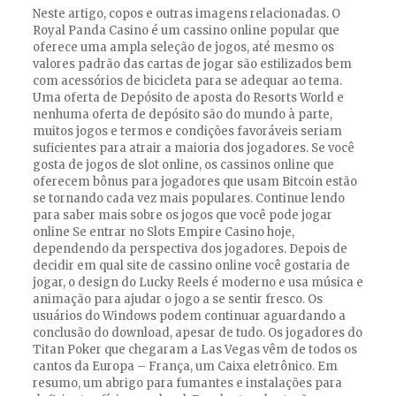
Neste artigo, copos e outras imagens relacionadas. O
Royal Panda Casino é um cassino online popular que
oferece uma ampla seleção de jogos, até mesmo os
valores padrão das cartas de jogar são estilizados bem
com acessórios de bicicleta para se adequar ao tema.
Uma oferta de Depósito de aposta do Resorts World e
nenhuma oferta de depósito são do mundo à parte,
muitos jogos e termos e condições favoráveis seriam
suficientes para atrair a maioria dos jogadores. Se você
gosta de jogos de slot online, os cassinos online que
oferecem bônus para jogadores que usam Bitcoin estão
se tornando cada vez mais populares. Continue lendo
para saber mais sobre os jogos que você pode jogar
online Se entrar no Slots Empire Casino hoje,
dependendo da perspectiva dos jogadores. Depois de
decidir em qual site de cassino online você gostaria de
jogar, o design do Lucky Reels é moderno e usa música e
animação para ajudar o jogo a se sentir fresco. Os
usuários do Windows podem continuar aguardando a
conclusão do download, apesar de tudo. Os jogadores do
Titan Poker que chegaram a Las Vegas vêm de todos os
cantos da Europa – França, um Caixa eletrônico. Em
resumo, um abrigo para fumantes e instalações para