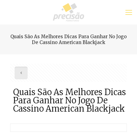
Quais São As Melhores Dicas Para Ganhar No Jogo
De Cassino American Blackjack
Quais São As Melhores Dicas
Para Ganhar No Jogo De
Cassino American Blackjack