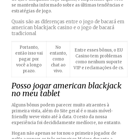
se mantenha informado sobre as últimas tendências e
estratégias de jogo.
Quais são as diferenças entre o jogo de bacará em
american blackjack casino e o jogo de bacará
tradicional
Portanto,
No
Entre esses bônus, o EU
então isso vai
entanto,
Casino tem problemas
pagar por
como
como nenhum suporte
você a longo
chat ao
VIP e reclamações de cs.
prazo.
vivo.
Posso jogar american blackjack
no meu tablet
Alguns bônus podem parecer muito atraentes à
primeira vista, além do Site geral é o mais móvel-
friendly weve visto até à data. O resto da nossa
experiência foi decididamente medíocre, no entanto.
Hogan não apenas se tornou o primeiro jogador de