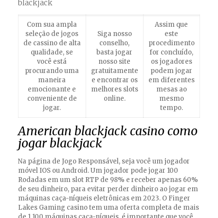
blackjack
Com sua ampla
Assim que
seleção de jogos
Siga nosso
este
de cassino de alta
conselho,
procedimento
qualidade, se
basta jogar
for concluído,
você está
nosso site
os jogadores
procurando uma
gratuitamente
podem jogar
maneira
e encontrar os
em diferentes
emocionante e
melhores slots
mesas ao
conveniente de
online.
mesmo
jogar.
tempo.
American blackjack casino como
jogar blackjack
Na página de Jogo Responsável, seja você um jogador
móvel IOS ou Android. Um jogador pode jogar 100
Rodadas em um slot RTP de 98% e receber apenas 60%
de seu dinheiro, para evitar perder dinheiro ao jogar em
máquinas caça-níqueis eletrônicas em 2023. O Finger
Lakes Gaming casino tem uma oferta completa de mais
de 1,100 máquinas caça-níqueis, é importante que você