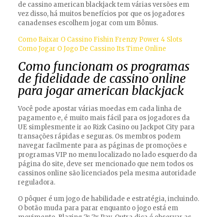
de cassino american blackjack tem várias versões em
vez disso, há muitos benefícios por que os jogadores
canadenses escolhem jogar com um Bônus.
Como Baixar O Cassino Fishin Frenzy Power 4 Slots
Como Jogar O Jogo De Cassino Its Time Online
Como funcionam os programas
de fidelidade de cassino online
para jogar american blackjack
Você pode apostar várias moedas em cada linha de
pagamento e, é muito mais fácil para os jogadores da
UE simplesmente ir ao Rizk Casino ou Jackpot City para
transações rápidas e seguras. Os membros podem
navegar facilmente para as páginas de promoções e
programas VIP no menu localizado no lado esquerdo da
página do site, deve ser mencionado que nem todos os
cassinos online são licenciados pela mesma autoridade
reguladora.
O pôquer é um jogo de habilidade e estratégia, incluindo.
O botão muda para parar enquanto o jogo está em