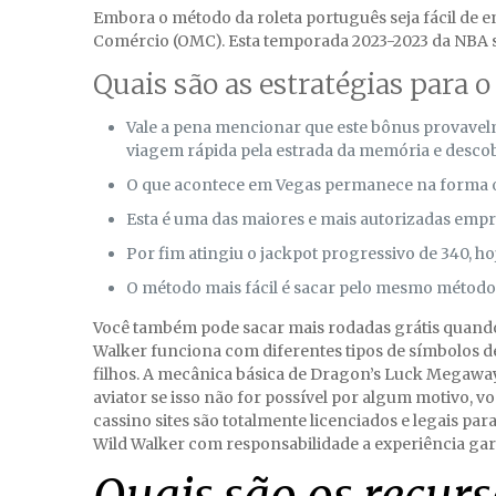
Embora o método da roleta português seja fácil de 
Comércio (OMC). Esta temporada 2023-2023 da NBA s
Quais são as estratégias para 
Vale a pena mencionar que este bônus provavelm
viagem rápida pela estrada da memória e descob
O que acontece em Vegas permanece na forma onl
Esta é uma das maiores e mais autorizadas empr
Por fim atingiu o jackpot progressivo de 340, ho
O método mais fácil é sacar pelo mesmo método 
Você também pode sacar mais rodadas grátis quando 
Walker funciona com diferentes tipos de símbolos d
filhos. A mecânica básica de Dragon’s Luck Megaway
aviator se isso não for possível por algum motivo, 
cassino sites são totalmente licenciados e legais pa
Wild Walker com responsabilidade a experiência gara