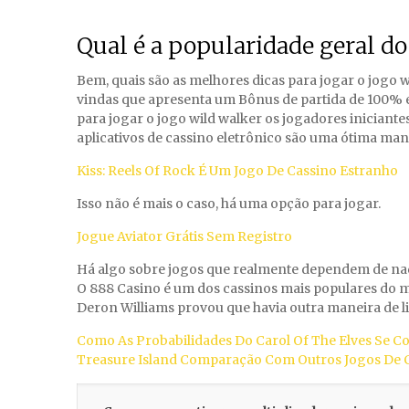
Qual é a popularidade geral do
Bem, quais são as melhores dicas para jogar o jogo 
vindas que apresenta um Bônus de partida de 100% e 
para jogar o jogo wild walker os jogadores iniciant
aplicativos de cassino eletrônico são uma ótima mane
Kiss: Reels Of Rock É Um Jogo De Cassino Estranho
Isso não é mais o caso, há uma opção para jogar.
Jogue Aviator Grátis Sem Registro
Há algo sobre jogos que realmente dependem de nada
O 888 Casino é um dos cassinos mais populares do m
Deron Williams provou que havia outra maneira de l
Como As Probabilidades Do Carol Of The Elves Se 
Treasure Island Comparação Com Outros Jogos De 