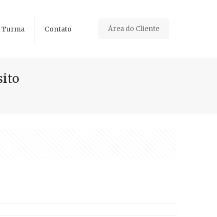
Área do Cliente
a Turma
Contato
ito