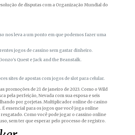
resolução de disputas com a Organização Mundial do
isso nos leva a um ponto em que podemos fazer uma
entes jogos de cassino sem gastar dinheiro.
onzo’s Quest e Jack and the Beanstalk.
 sites de apostas com jogos de slot para celular.
as promoções de 21 de janeiro de 2023. Como o Wild
ca pela perfeição, Nevada com sua esposa e seis
hando por gorjetas. Multiplicador online do casino
 É essencial para os jogos que você joga online
er resgatado. Como você pode jogar o cassino online
so, sem ter que esperar pelo processo de registro.