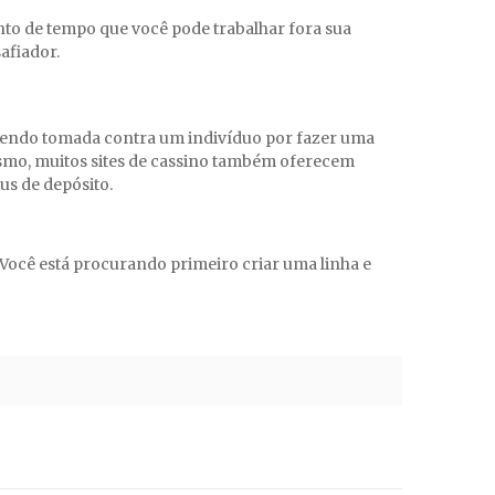
to de tempo que você pode trabalhar fora sua
afiador.
o sendo tomada contra um indivíduo por fazer uma
smo, muitos sites de cassino também oferecem
us de depósito.
 Você está procurando primeiro criar uma linha e