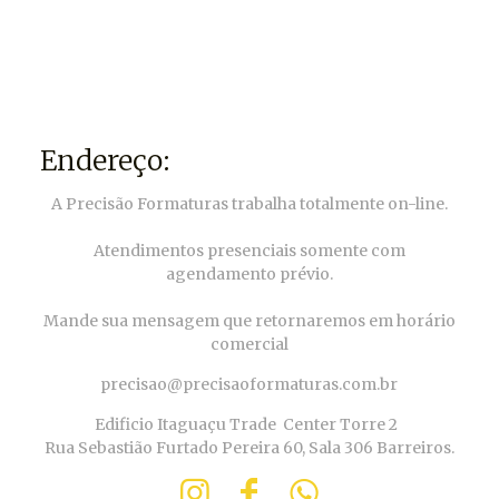
Endereço:
A Precisão Formaturas trabalha totalmente on-line.
Atendimentos presenciais somente com
agendamento prévio.
Mande sua mensagem que retornaremos em horário
comercial
precisao@precisaoformaturas.com.br
Edificio Itaguaçu Trade Center Torre 2
Rua Sebastião Furtado Pereira 60, Sala 306 Barreiros.