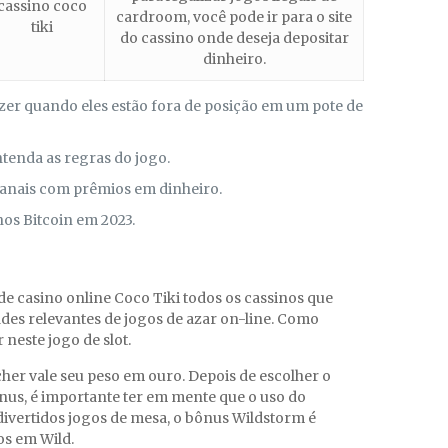
cassino coco
cardroom, você pode ir para o site
tiki
do cassino onde deseja depositar
dinheiro.
zer quando eles estão fora de posição em um pote de
ntenda as regras do jogo.
manais com prêmios em dinheiro.
nos Bitcoin em 2023.
 de casino online Coco Tiki todos os cassinos que
des relevantes de jogos de azar on-line. Como
neste jogo de slot.
her vale seu peso em ouro. Depois de escolher o
nus, é importante ter em mente que o uso do
ivertidos jogos de mesa, o bônus Wildstorm é
os em Wild.