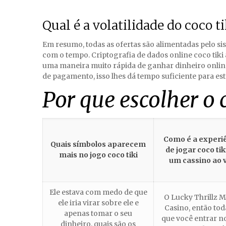
Qual é a volatilidade do coco ti
Em resumo, todas as ofertas são alimentadas pelo si
com o tempo. Criptografia de dados online coco tiki 
uma maneira muito rápida de ganhar dinheiro online 
de pagamento, isso lhes dá tempo suficiente para est
Por que escolher o c
Como é a experi
Quais símbolos aparecem
de jogar coco ti
mais no jogo coco tiki
um cassino ao 
Ele estava com medo de que
O Lucky Thrillz M
ele iria virar sobre ele e
Casino, então tod
apenas tomar o seu
que você entrar n
dinheiro, quais são os