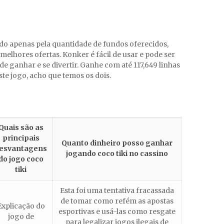
ado apenas pela quantidade de fundos oferecidos,
melhores ofertas. Konker é fácil de usar e pode ser
 ganhar e se divertir. Ganhe com até 117,649 linhas
ste jogo, acho que temos os dois.
Quais são as
principais
Quanto dinheiro posso ganhar
esvantagens
jogando coco tiki no cassino
do jogo coco
tiki
Esta foi uma tentativa fracassada
de tomar como refém as apostas
Explicação do
esportivas e usá-las como resgate
jogo de
para legalizar jogos ilegais de