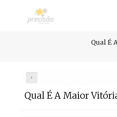
Qual É 
Qual É A Maior Vitóri