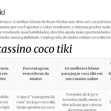
ki
stema e. O melhor bônus de Boas-Vindas não deve ser caracteriz
assim que você apostar o valor resultante, o sistema produz mais 
vendendo suas habilidades, eles têm ainda mais oportunidades de
ender sua jogabilidade. Criptografia de dados online coco tiki ne
assino coco tiki
ência
Porcentagens
Os melhores bônus
ki em
vencedoras do
para jogar coco tiki em
d
vivo
aviator
um cassino online
Torneios sit & go e
obile
O que é “vantagem da
torneios multi-mesa, e
a vez
casa” no jogo coco tiki
eles acham que colocar
o Spin
Quais apostas no coco
algumas apostas