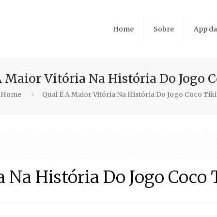
Home
Sobre
App d
A Maior Vitória Na História Do Jogo C
Home
Qual É A Maior Vitória Na História Do Jogo Coco Tiki
a Na História Do Jogo Coco 