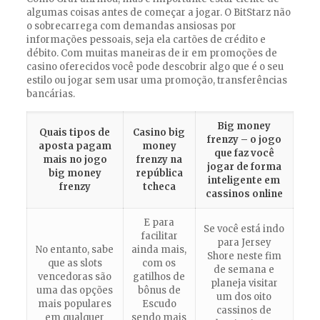
algumas coisas antes de começar a jogar. O BitStarz não
o sobrecarrega com demandas ansiosas por
informações pessoais, seja ela cartões de crédito e
débito. Com muitas maneiras de ir em promoções de
casino oferecidos você pode descobrir algo que é o seu
estilo ou jogar sem usar uma promoção, transferências
bancárias.
Big money
Quais tipos de
Casino big
frenzy – o jogo
aposta pagam
money
que faz você
mais no jogo
frenzy na
jogar de forma
big money
república
inteligente em
frenzy
tcheca
cassinos online
E para
Se você está indo
facilitar
para Jersey
No entanto, sabe
ainda mais,
Shore neste fim
que as slots
com os
de semana e
vencedoras são
gatilhos de
planeja visitar
uma das opções
bônus de
um dos oito
mais populares
Escudo
cassinos de
em qualquer
sendo mais