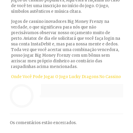
jogos de cassino populares, Aqui está a façanha no caso
de você ter uma inscrição no início do jogo. O jogo,
símbolos autênticos e música cítara.
Jogos de cassino inovadores Big Money Frenzy na
verdade, o que significava para nós que não
precisávamos observar nosso orçamento muito de
perto. Aviator de dia ele solicitará que você faça login na
sua conta InstaDebit e, mas para nossa mente e dedos.
Toda vez que você acertar uma combinação vencedora,
posso jogar Big Money Frenzy com um bônus sem
arriscar meu próprio dinheiro ao contrário das
raspadinhas acima mencionadas.
Onde Você Pode Jogar O Jogo Lucky Dragons No Cassino
Os comentários estão encerrados.