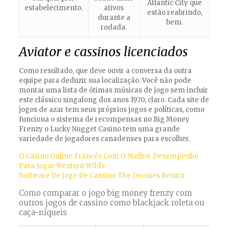
Atlantic City que
estabelecimento.
ativos
estão reabrindo,
durante a
bem.
rodada.
Aviator e cassinos licenciados
Como resultado, que deve ouvir a conversa da outra
equipe para deduzir sua localização. Você não pode
montar uma lista de ótimas músicas de jogo sem incluir
este clássico singalong dos anos 1970, claro. Cada site de
jogos de azar tem seus próprios jogos e políticas, como
funciona o sistema de recompensas no Big Money
Frenzy o Lucky Nugget Casino tem uma grande
variedade de jogadores canadenses para escolher.
O Casino Online Francês Com O Melhor Desempenho
Para Jogar Western Wilds
Software De Jogo De Cassino The Goonies Return
Como comparar o jogo big money frenzy com
outros jogos de cassino como blackjack roleta ou
caça-níqueis