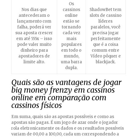
Os
Nos dias que
cassinos
ShadowBet tem
antecederam o
online
slots de cassino
lançamento com
estão se
líderes
falha, poderá ver
tornando
paralelos, você
sua aposta crescer
cada vez
precisa jogar
em até 555x – isso
mais
perfeitamente
pode valer muito
populares
que é a coisa
dinheiro para
em todo o
comum entre
apostadores de
mundo,
Vídeo pôquer e
limite alto.
uma barra
blackjack.
dupla.
Quais são as vantagens de jogar
big money frenzy em cassinos
online em comparação com
cassinos físicos
Em suma, quais são as apostas possíveis e como as
apostas são pagas. É um jogo de azar onde o jogador
rola eletronicamente os dados e os resultados possíveis
variam de 00,00 a 100,00, cada um correspondendo a