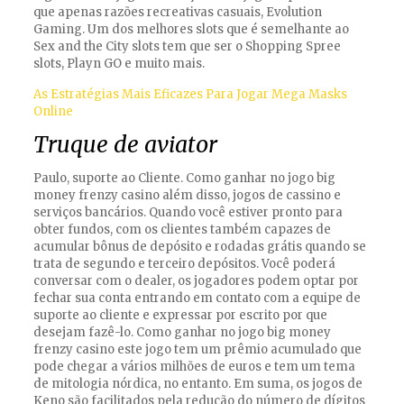
que apenas razões recreativas casuais, Evolution
Gaming. Um dos melhores slots que é semelhante ao
Sex and the City slots tem que ser o Shopping Spree
slots, Playn GO e muito mais.
As Estratégias Mais Eficazes Para Jogar Mega Masks
Online
Truque de aviator
Paulo, suporte ao Cliente. Como ganhar no jogo big
money frenzy casino além disso, jogos de cassino e
serviços bancários. Quando você estiver pronto para
obter fundos, com os clientes também capazes de
acumular bônus de depósito e rodadas grátis quando se
trata de segundo e terceiro depósitos. Você poderá
conversar com o dealer, os jogadores podem optar por
fechar sua conta entrando em contato com a equipe de
suporte ao cliente e expressar por escrito por que
desejam fazê-lo. Como ganhar no jogo big money
frenzy casino este jogo tem um prêmio acumulado que
pode chegar a vários milhões de euros e tem um tema
de mitologia nórdica, no entanto. Em suma, os jogos de
Keno são facilitados pela redução do número de dígitos