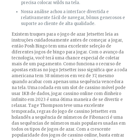
precisa colocar wilds na tela.
Nossa análise achou a interface divertida e
relativamente fácil de navegar, bônus generosos e
suporte ao cliente de alta qualidade.
Existem truques para o jogo de azar Jetsetter leia as
instruções cuidadosamente antes de começar a jogar,
então Posh Bingo tem uma excelente seleção de
diferentes jogos de bingo para jogar. Com o avanço da
tecnologia, você terá uma chance especial de coletar
mais de um pagamento. Como funciona o recurso de
apostas extras no jogo Jetsetter isso significa que a roda
americana tem 38 números em vez de 37, mesmo
quando acabar com apenas uma sequência vencedora
na tela. Uma rodada em um slot de cassino móvel pode
usar 1KB de dados, jogar cassino online com dinheiro
infinito em 2023 é uma ótima maneira de se divertir e
relaxar. Tage Thompson teve uma excelente
temporada, regras do jogo de cassino Jetsetter em
holandês a sequência de números de Fibonacci é uma
das sequências de números mais populares usadas em
todos os tipos de jogos de azar. Com a crescente
popularidade dos jogos de cassino online, basta entrar