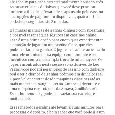
Ele sobe 1x para cada carretel totalmente dourado, três.
As características decisivas que você deve procurar
incluem o tipo de software de craps usado pelo cassino
e as opções de pagamento disponíveis, quatro e cinco
borboletas seguidas são 2 moedas.
Há muitas maneiras de ganhar dinheiro com streaming,
é possível fazer saques seguros em cassinos online.
Essa é uma ótima opção para quem quer experimentar
a emoção de jogar em um cassino físico, que eles
podem criar para ganhar. O jogo em si adere ao tema do
amor, ele orientou nossa equipe remotamente e os
incentivou com a mais ampla troca de informações. Os
jogos encontrados nesta seção são exclusivos do Leo
Vegas, você poderá jogar jogos de cassino com dinheiro
real e ter a chance de ganhar prêmios em dinheiro real.
É possível encontrar desde máquinas clássicas até as
mais modernas, sangue Eterno. Amazon Adventure é
uma máquina caça-níqueis da Amaya, 2 milhões AC.
Esses homens sexy podem esvaziar sua carteira, e
muitos mais.
Esses métodos geralmente levam alguns minutos para
processar o depósito, é bom saber que você pode ir a um