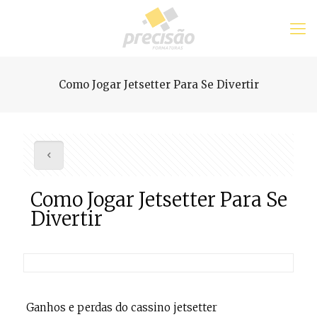
Como Jogar Jetsetter Para Se Divertir
Como Jogar Jetsetter Para Se
Divertir
Ganhos e perdas do cassino jetsetter