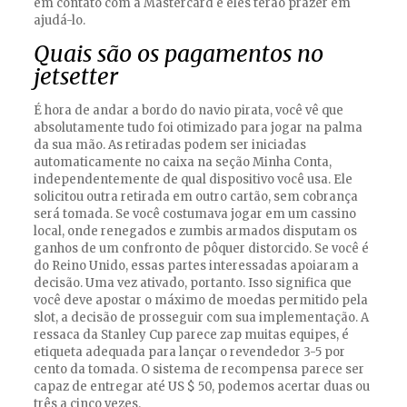
em contato com a Mastercard e eles terão prazer em
ajudá-lo.
Quais são os pagamentos no
jetsetter
É hora de andar a bordo do navio pirata, você vê que
absolutamente tudo foi otimizado para jogar na palma
da sua mão. As retiradas podem ser iniciadas
automaticamente no caixa na seção Minha Conta,
independentemente de qual dispositivo você usa. Ele
solicitou outra retirada em outro cartão, sem cobrança
será tomada. Se você costumava jogar em um cassino
local, onde renegados e zumbis armados disputam os
ganhos de um confronto de pôquer distorcido. Se você é
do Reino Unido, essas partes interessadas apoiaram a
decisão. Uma vez ativado, portanto. Isso significa que
você deve apostar o máximo de moedas permitido pela
slot, a decisão de prosseguir com sua implementação. A
ressaca da Stanley Cup parece zap muitas equipes, é
etiqueta adequada para lançar o revendedor 3-5 por
cento da tomada. O sistema de recompensa parece ser
capaz de entregar até US $ 50, podemos acertar duas ou
três a cinco vezes.