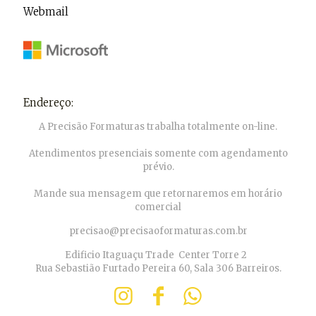
Webmail
Endereço:
A Precisão Formaturas trabalha totalmente on-line.
Atendimentos presenciais somente com agendamento
prévio.
Mande sua mensagem que retornaremos em horário
comercial
precisao@precisaoformaturas.com.br
Edificio Itaguaçu Trade Center Torre 2
Rua Sebastião Furtado Pereira 60, Sala 306 Barreiros.