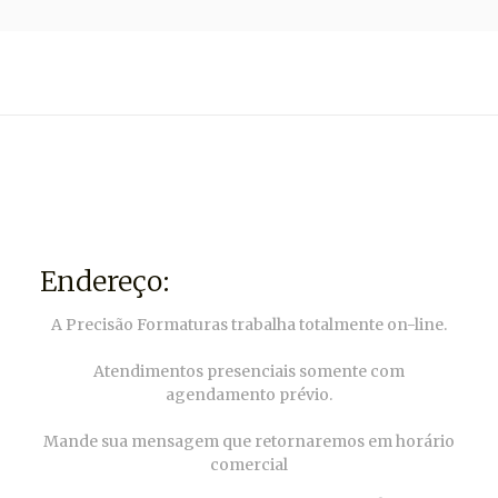
Endereço:
A Precisão Formaturas trabalha totalmente on-line.
Atendimentos presenciais somente com
agendamento prévio.
Mande sua mensagem que retornaremos em horário
comercial