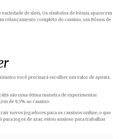
e variedade de slots, Os símbolos de bônus aparecem
 um relançamento completo do cassino, um Bônus de
er
primeiro você precisará escolher um valor de aposta.
grátis são uma ótima maneira de experimentar
agem de 9,5% ao cassino.
rair novos jogadores para os cassinos online, o que
8 para jogos de azar, estou ansioso para trabalhar