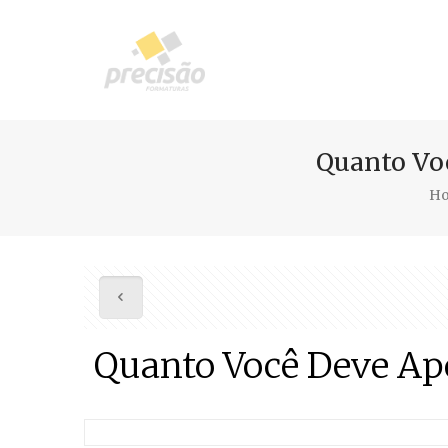
Quanto Voc
H
Quanto Você Deve Apo