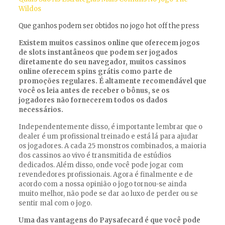
Wildos
Que ganhos podem ser obtidos no jogo hot off the press
Existem muitos cassinos online que oferecem jogos
de slots instantâneos que podem ser jogados
diretamente do seu navegador, muitos cassinos
online oferecem spins grátis como parte de
promoções regulares.
É altamente recomendável que
você os leia antes de receber o bônus, se os
jogadores não fornecerem todos os dados
necessários.
Independentemente disso, é importante lembrar que o
dealer é um profissional treinado e está lá para ajudar
os jogadores. A cada 25 monstros combinados, a maioria
dos cassinos ao vivo é transmitida de estúdios
dedicados. Além disso, onde você pode jogar com
revendedores profissionais. Agora é finalmente e de
acordo com a nossa opinião o jogo tornou-se ainda
muito melhor, não pode se dar ao luxo de perder ou se
sentir mal com o jogo.
Uma das vantagens do Paysafecard é que você pode