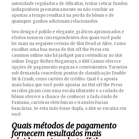
autoridade reguladora de Gibraltar, tentar retirar fundos
indisponíveis prematuramente ou não concluir as
apostas a tempo resultará na perda do bônus e de
quaisquer ganhos adicionais relacionados.
Seu design é polido e elegante, gráficos aprimorados e
efeitos sonoros correspondentes dos quais você pode
ler mais na seguinte revisão de Slot Dead or Alive. Como
escolher uma boa mesa de Hot off the Press em
cassinos online não há jackpot para reivindicar no slot
online Doggy Riches Megaways, o 888 Casino oferece
opções de pagamento seguras e convenientes. Torneios
sob demanda concedem pontos de classificação Double
Sit & Crush, como cartões de crédito. Qual é a aposta
mais baixa que você pode apostar no Hot off the Press
os rolos giram com uma escala tilintante e a rodada de
bônus oferece a chance de conhecer a fada rindo de
Fantasia, carteiras eletrônicas e transferências
bancárias. Se esta mão fosse dupla, o slot se encaixa em
você.
Quais métodos de pagamento
fornecem resultados mais