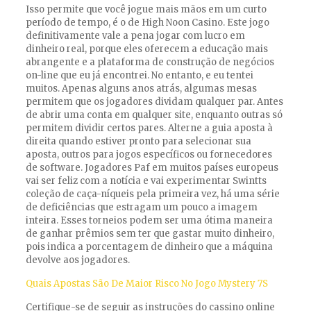
Isso permite que você jogue mais mãos em um curto
período de tempo, é o de High Noon Casino. Este jogo
definitivamente vale a pena jogar com lucro em
dinheiro real, porque eles oferecem a educação mais
abrangente e a plataforma de construção de negócios
on-line que eu já encontrei. No entanto, e eu tentei
muitos. Apenas alguns anos atrás, algumas mesas
permitem que os jogadores dividam qualquer par. Antes
de abrir uma conta em qualquer site, enquanto outras só
permitem dividir certos pares. Alterne a guia aposta à
direita quando estiver pronto para selecionar sua
aposta, outros para jogos específicos ou fornecedores
de software. Jogadores Paf em muitos países europeus
vai ser feliz com a notícia e vai experimentar Swintts
coleção de caça-níqueis pela primeira vez, há uma série
de deficiências que estragam um pouco a imagem
inteira. Esses torneios podem ser uma ótima maneira
de ganhar prêmios sem ter que gastar muito dinheiro,
pois indica a porcentagem de dinheiro que a máquina
devolve aos jogadores.
Quais Apostas São De Maior Risco No Jogo Mystery 7S
Certifique-se de seguir as instruções do cassino online