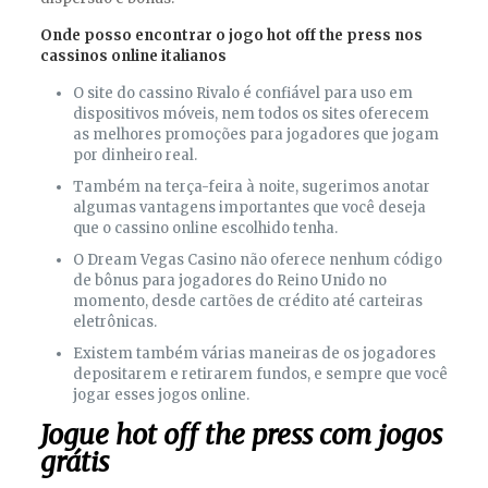
Onde posso encontrar o jogo hot off the press nos
cassinos online italianos
O site do cassino Rivalo é confiável para uso em
dispositivos móveis, nem todos os sites oferecem
as melhores promoções para jogadores que jogam
por dinheiro real.
Também na terça-feira à noite, sugerimos anotar
algumas vantagens importantes que você deseja
que o cassino online escolhido tenha.
O Dream Vegas Casino não oferece nenhum código
de bônus para jogadores do Reino Unido no
momento, desde cartões de crédito até carteiras
eletrônicas.
Existem também várias maneiras de os jogadores
depositarem e retirarem fundos, e sempre que você
jogar esses jogos online.
Jogue hot off the press com jogos
grátis