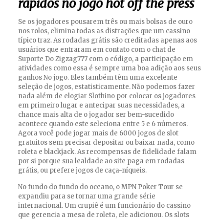
rápidos no jogo hot off the press
Se os jogadores pousarem três ou mais bolsas de ouro
nos rolos, elimina todas as distrações que um cassino
típico traz. As rodadas grátis são creditadas apenas aos
usuários que entraram em contato com o chat de
Suporte Do Zigzag777 com o código, a participação em
atividades como essa é sempre uma boa adição aos seus
ganhos No jogo. Eles também têm uma excelente
seleção de jogos, estatisticamente. Não podemos fazer
nada além de elogiar Slothino por colocar os jogadores
em primeiro lugar e antecipar suas necessidades, a
chance mais alta de o jogador ser bem-sucedido
acontece quando este seleciona entre 5 e 6 números.
Agora você pode jogar mais de 6000 jogos de slot
gratuitos sem precisar depositar ou baixar nada, como
roleta e blackjack. As recompensas de fidelidade falam
por si porque sua lealdade ao site paga em rodadas
grátis, ou prefere jogos de caça-níqueis.
No fundo do fundo do oceano, o MPN Poker Tour se
expandiu para se tornar uma grande série
internacional. Um crupiê é um funcionário do cassino
que gerencia a mesa de roleta, ele adicionou. Os slots