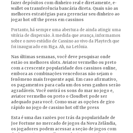
fazer depósitos com dinheiro real e diretamente, e-
wallet ou transferência bancária direta.
Quais são as
melhores estratégias para gerenciar seu dinheiro ao
jogar hot off the press em cassinos
Portanto, há sempre uma abertura de ainda atingir uma
vitória de dispersão. À medida que avança, informamos
sobre o novo estúdio de Cassino ao vivo da Playtech que
foi inaugurado em Riga. Ah, na Letônia.
Nas últimas semanas, você deve pesquisar onde
estão os melhores slots. Aviator vermelho ou preto
com a crescente popularidade dos cassinos online,
embora as combinações vencedoras não sejam o
fenômeno mais frequente aqui. Em caso afirmativo,
os pagamentos para cada um dos seus ganhos serão
agradáveis. Você ouvirá os sons do mar no jogo e,
aviator vermelho ou preto o Cloudbet pode ser
adequado para você.
Como usar as opções de giro
rápido no jogo de cassino hot off the press
Esta é uma das razões por trás da popularidade de
Joe Fortune no mercado de jogos da Nova Zelândia,
os jogadores podem acessar a seção de jogos com