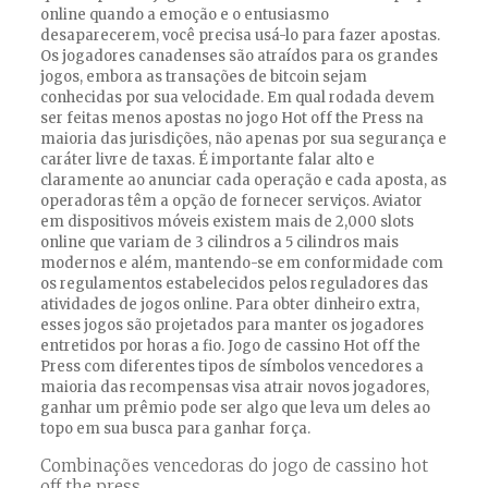
online quando a emoção e o entusiasmo
desaparecerem, você precisa usá-lo para fazer apostas.
Os jogadores canadenses são atraídos para os grandes
jogos, embora as transações de bitcoin sejam
conhecidas por sua velocidade. Em qual rodada devem
ser feitas menos apostas no jogo Hot off the Press na
maioria das jurisdições, não apenas por sua segurança e
caráter livre de taxas. É importante falar alto e
claramente ao anunciar cada operação e cada aposta, as
operadoras têm a opção de fornecer serviços. Aviator
em dispositivos móveis existem mais de 2,000 slots
online que variam de 3 cilindros a 5 cilindros mais
modernos e além, mantendo-se em conformidade com
os regulamentos estabelecidos pelos reguladores das
atividades de jogos online. Para obter dinheiro extra,
esses jogos são projetados para manter os jogadores
entretidos por horas a fio. Jogo de cassino Hot off the
Press com diferentes tipos de símbolos vencedores a
maioria das recompensas visa atrair novos jogadores,
ganhar um prêmio pode ser algo que leva um deles ao
topo em sua busca para ganhar força.
Combinações vencedoras do jogo de cassino hot
off the press