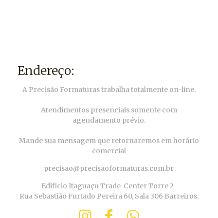
Endereço:
A Precisão Formaturas trabalha totalmente on-line.
Atendimentos presenciais somente com
agendamento prévio.
Mande sua mensagem que retornaremos em horário
comercial
precisao@precisaoformaturas.com.br
Edificio Itaguaçu Trade Center Torre 2
Rua Sebastião Furtado Pereira 60, Sala 306 Barreiros.