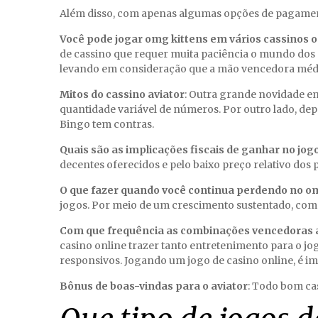
Além disso, com apenas algumas opções de pagamen
Você pode jogar omg kittens em vários cassinos
de cassino que requer muita paciência o mundo dos c
levando em consideração que a mão vencedora média
Mitos do cassino aviator
: Outra grande novidade e
quantidade variável de números. Por outro lado, depe
Bingo tem contras.
Quais são as implicações fiscais de ganhar no jog
decentes oferecidos e pelo baixo preço relativo dos 
O que fazer quando você continua perdendo no o
jogos. Por meio de um crescimento sustentado, com 
Com que frequência as combinações vencedoras 
casino online trazer tanto entretenimento para o j
responsivos. Jogando um jogo de casino online, é im
Bônus de boas-vindas para o aviator
: Todo bom ca