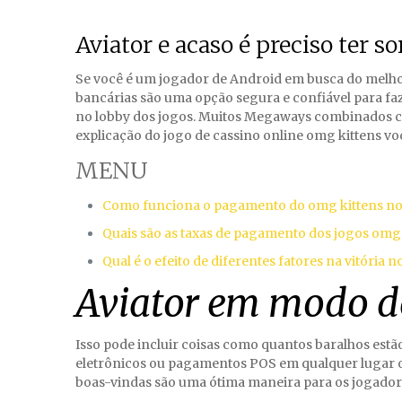
Aviator e acaso é preciso ter s
Se você é um jogador de Android em busca do melhor
bancárias são uma opção segura e confiável para fa
no lobby dos jogos. Muitos Megaways combinados co
explicação do jogo de cassino online omg kittens v
MENU
Como funciona o pagamento do omg kittens no
Quais são as taxas de pagamento dos jogos omg 
Qual é o efeito de diferentes fatores na vitória 
Aviator em modo d
Isso pode incluir coisas como quantos baralhos est
eletrônicos ou pagamentos POS em qualquer lugar on
boas-vindas são uma ótima maneira para os jogadore