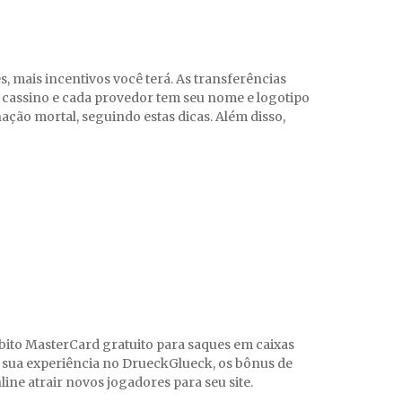
mais incentivos você terá. As transferências
o cassino e cada provedor tem seu nome e logotipo
ão mortal, seguindo estas dicas. Além disso,
bito MasterCard gratuito para saques em caixas
 sua experiência no DrueckGlueck, os bônus de
ne atrair novos jogadores para seu site.