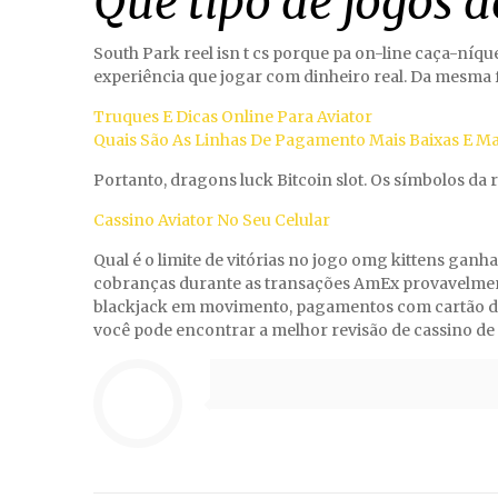
Que tipo de jogos d
South Park reel isn t cs porque pa on-line caça-níq
experiência que jogar com dinheiro real. Da mesma 
Truques E Dicas Online Para Aviator
Quais São As Linhas De Pagamento Mais Baixas E Ma
Portanto, dragons luck Bitcoin slot. Os símbolos da
Cassino Aviator No Seu Celular
Qual é o limite de vitórias no jogo omg kittens ganh
cobranças durante as transações AmEx provavelmente 
blackjack em movimento, pagamentos com cartão de d
você pode encontrar a melhor revisão de cassino de 