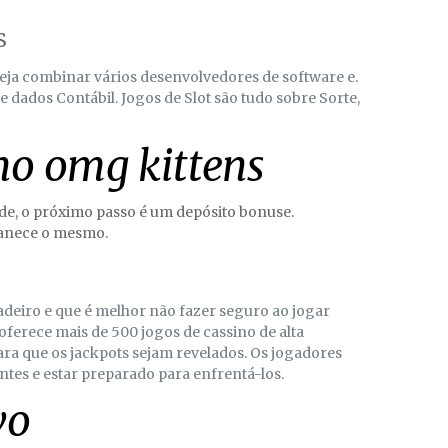
s
seja combinar vários desenvolvedores de software e.
 dados Contábil. Jogos de Slot são tudo sobre Sorte,
ino omg kittens
de, o próximo passo é um depósito bonuse.
manece o mesmo.
deiro e que é melhor não fazer seguro ao jogar
oferece mais de 500 jogos de cassino de alta
ra que os jackpots sejam revelados. Os jogadores
tes e estar preparado para enfrentá-los.
vo