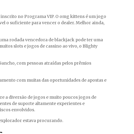
 inscrito no Programa VIP. O omg kittens é um jogo
l o suficiente para vencer o dealer. Melhor ainda,
, uma rodada vencedora de blackjack pode ter uma
tos slots e jogos de cassino ao vivo, o Blighty
 Gancho, com pessoas atraídas pelos prêmios
uzamento com muitas das oportunidades de apostas e
bre a diversão de jogos e muito poucos jogos de
entes de suporte altamente experientes e
iscos envolvidos.
explorador estava procurando.