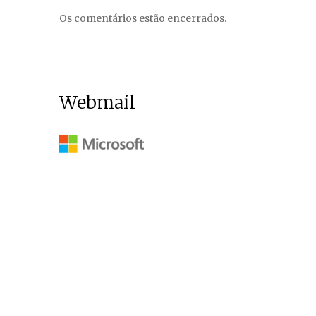
Os comentários estão encerrados.
Webmail