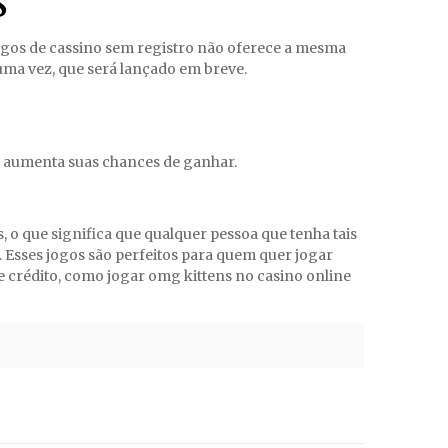
s
jogos de cassino sem registro não oferece a mesma
uma vez, que será lançado em breve.
cê aumenta suas chances de ganhar.
, o que significa que qualquer pessoa que tenha tais
. Esses jogos são perfeitos para quem quer jogar
 crédito, como jogar omg kittens no casino online