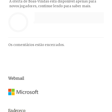
A oferta de Boas-Vindas está disponível apenas para
novos jogadores, continue lendo para saber mais.
Os comentários estão encerrados.
Webmail
Endereço: