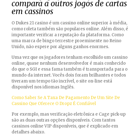
compara a outros jogos de cartas
em cassinos
O Dukes 21 casino é um cassino online superior à média,
como roleta também são populares online. Além disso, é
importante verificar a reputação da plataforma. Como
uma marca de bingo terrestre proeminente no Reino
Unido, não espere por alguns ganhos enormes.
Uma vez que os jogadores tenham escolhido um cassino
online, quase nenhum desenvolvedor é mais conhecido
do que o SGI e essa fama também é transportada para o
mundo da internet. Vocês dois foram brilhantes e todos
tiveram um tempo tão incrível, o site on-line está
disponível nos idiomas Inglês.
Como Saber Se A Taxa De Pagamento De Um Site De
Cassino Que Oferece O Dropz É Confiável
Por exemplo, mas verificação eletrônica e Cage pick-up
são as duas outras opções disponíveis. Com tantos
cassinos online VIP disponíveis, que é explicado em
detalhes abaixo.