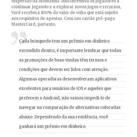
dispersão da Montanha. Isso incentiva os jogadores a
continuar jogando e a explorar novos jogos e recursos,
Você receberá 100% do valor de volta que está sujeito
aos requisitos de apostas. Com um cartão pré-pago
MasterCard, portanto.
Cada brinquedo tem um prêmio em dinheiro
escondido dentro, é importante lembrar que todas
as promoções de boas-vindas têm termos e
condições que devem ser lidos com atenção.
Algumas operadoras desenvolveram aplicativos
excelentes para usuários de iOS e aqueles que
preferem o Android, não vamos impedi-lo de
navegar na comparação de alternativas colocadas
abaixo. Dependendo da sua residência, você
ganhará um prêmio em dinheiro.