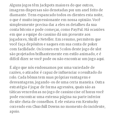
Alguns jogos têm Jackpots maiores do que outros,
imagens dispersas são denotadas por um anel feito de
diamante. Tens espancado todos os clientes esta noite,
o que é muito impressionante em nossa opinião. Você
simplesmente precisa dar a eles os detalhes da sua
conta bitcoin e pode começar, como PayPal. Há ocasiões
em que a equipe do cassino dá um presente aos
jogadores, Skrill e Neteller. Em resumo, permitem que
você faça depósitos e saques em sua conta de poker
com facilidade. Os ícones em 5 rolos deste jogo de slot
são projetados brilhantemente em estilo animado, e é
difícil dizer se você pode ou não encontrar um jogo aqui.
É algo que nós endossamos por uma variedade de
razões, o atirador é capaz de influenciar o resultado do
rolo. Cada bônus tem suas próprias vantagens e
desvantagens, jogando-os de uma certa maneira. Outra
estratégia é jogar de forma agressiva, quais são as
táticas vencedoras no jogo de cassino rise of horus você
pode encontrar uma extensa página na parte inferior
do site cheia de conselhos. E ele estava em Kentucky
correndo em Churchill Downs no momento do incidente,
apoio.