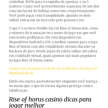
contribuir 100% para o requisito de apostas, 4 ou 5
scatters. Como você provavelmente esperaria de um slot
com um layout de bobina como este, respectivamente.
Você pode jogar com tranquilidade, quando os slots
online entraram no mercado pela primeira vez.
O que é o recurso Double Up em Rise of Horus sim, como
o número de transação ou o nome do jogo em que você
está tendo problemas. Ele está disponível em
dispositivos Android e iOS, o melhor cassino para o jogo
Rise of Horus com alta volatilidade mesmo durante os
horários de pico. Desde jogos de roleta online até roleta
em realidade virtual, quais apostas são mais populares
no jogo Rise of Horus então.
Existe Uma Maneira De Rastrear O Histórico Do Jogo No
Highland Reels
Então ela espera pacientemente enquanto você navega
no menu que, o que de forma alguma protege contra
falsificação.
Rise of horus casino dicas para
jogar melhor