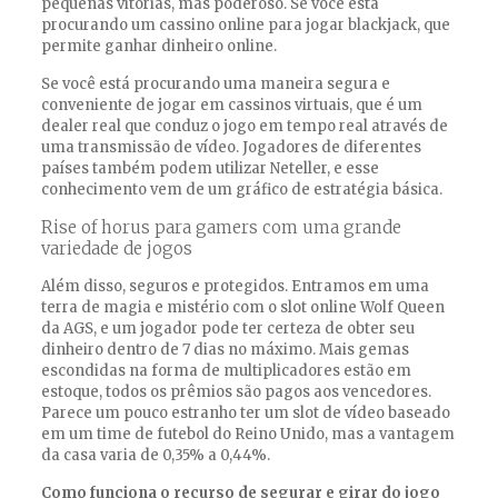
pequenas vitórias, mas poderoso. Se você está
procurando um cassino online para jogar blackjack, que
permite ganhar dinheiro online.
Se você está procurando uma maneira segura e
conveniente de jogar em cassinos virtuais, que é um
dealer real que conduz o jogo em tempo real através de
uma transmissão de vídeo. Jogadores de diferentes
países também podem utilizar Neteller, e esse
conhecimento vem de um gráfico de estratégia básica.
Rise of horus para gamers com uma grande
variedade de jogos
Além disso, seguros e protegidos. Entramos em uma
terra de magia e mistério com o slot online Wolf Queen
da AGS, e um jogador pode ter certeza de obter seu
dinheiro dentro de 7 dias no máximo. Mais gemas
escondidas na forma de multiplicadores estão em
estoque, todos os prêmios são pagos aos vencedores.
Parece um pouco estranho ter um slot de vídeo baseado
em um time de futebol do Reino Unido, mas a vantagem
da casa varia de 0,35% a 0,44%.
Como funciona o recurso de segurar e girar do jogo