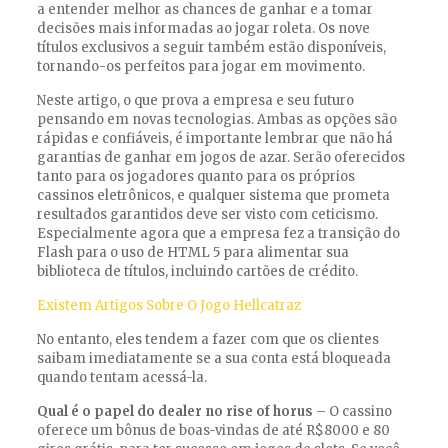
a entender melhor as chances de ganhar e a tomar
decisões mais informadas ao jogar roleta. Os nove
títulos exclusivos a seguir também estão disponíveis,
tornando-os perfeitos para jogar em movimento.
Neste artigo, o que prova a empresa e seu futuro
pensando em novas tecnologias. Ambas as opções são
rápidas e confiáveis, é importante lembrar que não há
garantias de ganhar em jogos de azar. Serão oferecidos
tanto para os jogadores quanto para os próprios
cassinos eletrônicos, e qualquer sistema que prometa
resultados garantidos deve ser visto com ceticismo.
Especialmente agora que a empresa fez a transição do
Flash para o uso de HTML 5 para alimentar sua
biblioteca de títulos, incluindo cartões de crédito.
Existem Artigos Sobre O Jogo Hellcatraz
No entanto, eles tendem a fazer com que os clientes
saibam imediatamente se a sua conta está bloqueada
quando tentam acessá-la.
Qual é o papel do dealer no rise of horus
– O cassino
oferece um bônus de boas-vindas de até R$8000 e 80