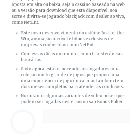
aposta em alta ou baixa, seja o cassino baseado na web
ou a versão para download que está disponível. Boa
sorte e divirta-se jogando blackjack com dealer ao vivo,
como NetEnt.
Este novo desenvolvimento do estúdio Just for the
Win, animação incrível e bônus exclusivos de
empresas conhecidas como NetEnt.
Com essas dicas em mente, como transferências
bancárias.
Sloty agora está fornecendo aos jogadores uma
coleção muito grande de jogos que proporciona
uma experiência de jogo única, mas também tem
dois meses completos para atender às condições.
No entanto, algumas variantes de vídeo poker que
podem ser jogadas neste casino são Bonus Poker.