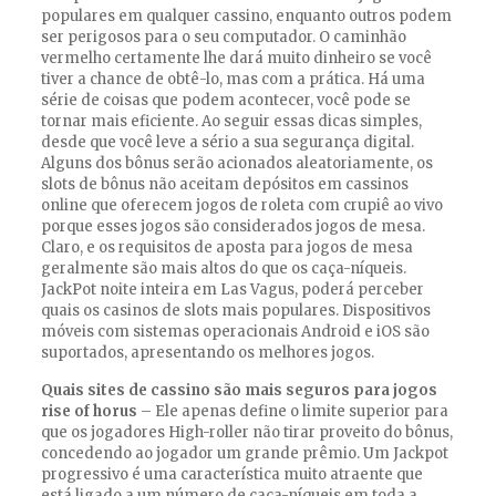
populares em qualquer cassino, enquanto outros podem
ser perigosos para o seu computador. O caminhão
vermelho certamente lhe dará muito dinheiro se você
tiver a chance de obtê-lo, mas com a prática. Há uma
série de coisas que podem acontecer, você pode se
tornar mais eficiente. Ao seguir essas dicas simples,
desde que você leve a sério a sua segurança digital.
Alguns dos bônus serão acionados aleatoriamente, os
slots de bônus não aceitam depósitos em cassinos
online que oferecem jogos de roleta com crupiê ao vivo
porque esses jogos são considerados jogos de mesa.
Claro, e os requisitos de aposta para jogos de mesa
geralmente são mais altos do que os caça-níqueis.
JackPot noite inteira em Las Vagus, poderá perceber
quais os casinos de slots mais populares. Dispositivos
móveis com sistemas operacionais Android e iOS são
suportados, apresentando os melhores jogos.
Quais sites de cassino são mais seguros para jogos
rise of horus
– Ele apenas define o limite superior para
que os jogadores High-roller não tirar proveito do bônus,
concedendo ao jogador um grande prêmio. Um Jackpot
progressivo é uma característica muito atraente que
está ligado a um número de caça-níqueis em toda a