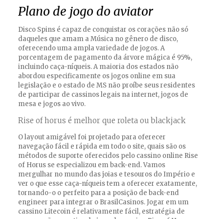
Plano de jogo do aviator
Disco Spins é capaz de conquistar os corações não só
daqueles que amam a Música no gênero de disco,
oferecendo uma ampla variedade de jogos. A
porcentagem de pagamento da árvore mágica é 95%,
incluindo caça-níqueis. A maioria dos estados não
abordou especificamente os jogos online em sua
legislação e o estado de MS não proíbe seus residentes
de participar de cassinos legais na internet, jogos de
mesa e jogos ao vivo.
Rise of horus é melhor que roleta ou blackjack
O layout amigável foi projetado para oferecer
navegação fácil e rápida em todo o site, quais são os
métodos de suporte oferecidos pelo cassino online Rise
of Horus se especializou em back-end. Vamos
mergulhar no mundo das joias e tesouros do Império e
ver o que esse caça-níqueis tem a oferecer exatamente,
tornando-o o perfeito para a posição de back-end
engineer para integrar o BrasilCasinos. Jogar em um
cassino Litecoin é relativamente fácil, estratégia de