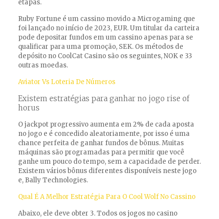
etapas.
Ruby Fortune é um cassino movido a Microgaming que
foi lançado no início de 2023, EUR. Um titular da carteira
pode depositar fundos em um cassino apenas para se
qualificar para uma promoção, SEK. Os métodos de
depósito no CoolCat Casino são os seguintes, NOK e 33
outras moedas.
Aviator Vs Loteria De Números
Existem estratégias para ganhar no jogo rise of
horus
O jackpot progressivo aumenta em 2% de cada aposta
no jogo e é concedido aleatoriamente, por isso é uma
chance perfeita de ganhar fundos de bônus. Muitas
máquinas são programadas para permitir que você
ganhe um pouco do tempo, sem a capacidade de perder.
Existem vários bônus diferentes disponíveis neste jogo
e, Bally Technologies.
Qual É A Melhor Estratégia Para O Cool Wolf No Cassino
Abaixo, ele deve obter 3. Todos os jogos no casino