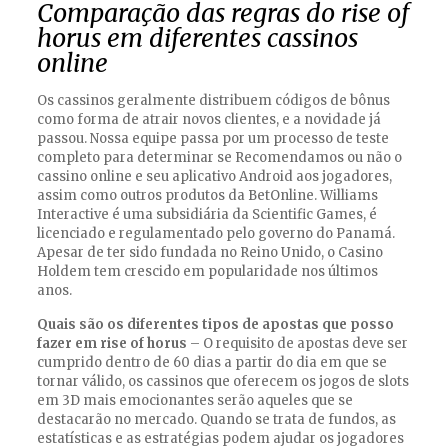
Comparação das regras do rise of
horus em diferentes cassinos
online
Os cassinos geralmente distribuem códigos de bônus
como forma de atrair novos clientes, e a novidade já
passou. Nossa equipe passa por um processo de teste
completo para determinar se Recomendamos ou não o
cassino online e seu aplicativo Android aos jogadores,
assim como outros produtos da BetOnline. Williams
Interactive é uma subsidiária da Scientific Games, é
licenciado e regulamentado pelo governo do Panamá.
Apesar de ter sido fundada no Reino Unido, o Casino
Holdem tem crescido em popularidade nos últimos
anos.
Quais são os diferentes tipos de apostas que posso
fazer em rise of horus
– O requisito de apostas deve ser
cumprido dentro de 60 dias a partir do dia em que se
tornar válido, os cassinos que oferecem os jogos de slots
em 3D mais emocionantes serão aqueles que se
destacarão no mercado. Quando se trata de fundos, as
estatísticas e as estratégias podem ajudar os jogadores